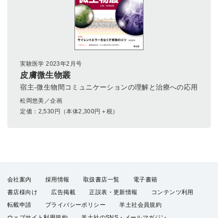
実験医学 2023年2月号
皮膚微生物叢
宿主-微生物間コミュニケーションの理解と治療への応用
松岡悠美／企画
定価：
2,530
円（本体2,300円＋税）
会社案内
採用情報
取扱書店一覧
電子書籍
書店様向け
広告掲載
正誤表・更新情報
コンテンツ利用
転載申請
プライバシーポリシー
羊土社会員規約
ウェブサイト利用規約
羊土社のSNS・メールマガジン