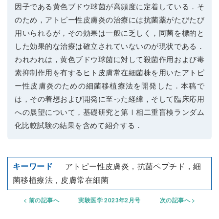
因子である黄色ブドウ球菌が高頻度に定着している．そ
のため，アトピー性皮膚炎の治療には抗菌薬がたびたび
用いられるが，その効果は一般に乏しく，同菌を標的と
した効果的な治療は確立されていないのが現状である．
われわれは，黄色ブドウ球菌に対して殺菌作用および毒
素抑制作用を有するヒト皮膚常在細菌株を用いたアトピ
ー性皮膚炎のための細菌移植療法を開発した．本稿で
は，その着想および開発に至った経緯，そして臨床応用
への展望について，基礎研究と第Ⅰ相二重盲検ランダム
化比較試験の結果を含めて紹介する．
アトピー性皮膚炎，抗菌ペプチド，細
菌移植療法，皮膚常在細菌
前の記事へ
実験医学 2023年2月号
次の記事へ