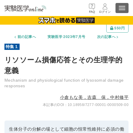
Toggl
FAQ
ログイン
navig
550円
前の記事へ
実験医学 2023年7月号
次の記事へ
リソソーム損傷応答とその生理学的
意義
Mechanism and physiological function of lysosomal damage
responses
小倉もな美，吉森 保，中村修平
10.18958/7277-00001-0000509-00
生体分子の分解の場として細胞の恒常性維持に必須の働