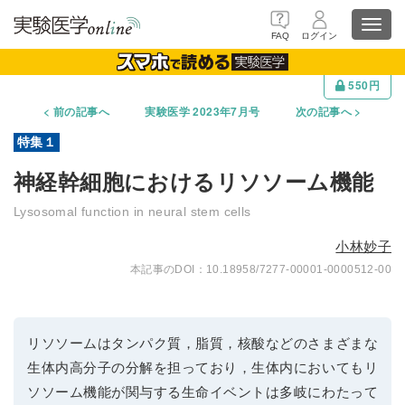
Toggl
FAQ
ログイン
navig
550円
前の記事へ
実験医学 2023年7月号
次の記事へ
神経幹細胞におけるリソソーム機能
Lysosomal function in neural stem cells
小林妙子
10.18958/7277-00001-0000512-00
リソソームはタンパク質，脂質，核酸などのさまざまな
生体内高分子の分解を担っており，生体内においてもリ
ソソーム機能が関与する生命イベントは多岐にわたって