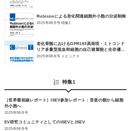
Rubiconによる老化関連細胞外小胞の分泌制御
2025年08月号 特集1
老化骨髄におけるGPR183高発現・ミトコンド
リア多量型造血幹細胞の自己複製能と生存優位
性
2025年08月号 トピックス
特集1
［世界最前線レポート］ISEV参加レポート：音楽の都から細胞
外小胞へ
2025年08月号
EV研究コミュニティとしてのISEVとJSEV
2025年08月号