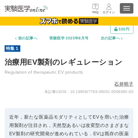
Toggl
FAQ
ログイン
navig
550円
前の記事へ
実験医学 2025年8月号
次の記事へ
治療用EV製剤のレギュレーション
Regulation of therapeutic EV products
石井明子
10.18958/7769-00001-0006085-00
近年，新たな医薬品モダリティとしてEVを用いた治療
用製剤が注目され，天然型あるいは改変型のさまざまな
EV製剤の研究開発が進められている．EVは既存の医薬