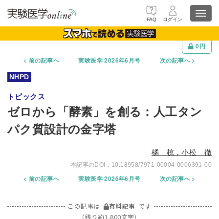
Toggl
FAQ
ログイン
navig
0円
前の記事へ
実験医学 2026年6月号
次の記事へ
トピックス
ゼロから「酵素」を創る：人工タン
パク質設計の金字塔
橘 椋，小松 徹
10.18958/7971-00004-0006391-00
前の記事へ
実験医学 2026年6月号
次の記事へ
この記事は
有料記事
です
（残り約1,800文字）