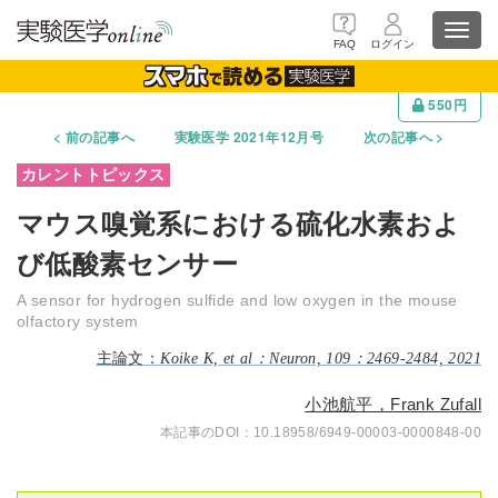
Toggl
FAQ
ログイン
navig
550円
前の記事へ
実験医学 2021年12月号
次の記事へ
マウス嗅覚系における硫化水素およ
び低酸素センサー
A sensor for hydrogen sulfide and low oxygen in the mouse
olfactory system
Koike K, et al：Neuron, 109：2469-2484, 2021
小池航平，Frank Zufall
10.18958/6949-00003-0000848-00