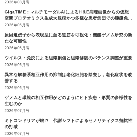
2026年08月号
GigaTIME：マルチモーダルAIによるH＆E病理画像からの仮想
空間プロテオミクス生成大規模かつ多様な患者集団での腫瘍免疫
微小環境解析を実現
2026年06月号
原因遺伝子から表現型に至る道筋を可視化：機能ゲノム研究の新
たな可能性
2026年06月号
ウイルス・免疫による組織損傷と組織修復のバランス調整が重要
2026年06月号
異常な解糖系相互作用の抑制は老化細胞を除去し，老化症状を改
善する
2026年06月号
ゲノムと環境の相互作用がどのようにヒト疾患・形質の多様性を
生むのか
2026年07月号
ミトコンドリアが鍵!? 代謝シフトによるセノリティクス抵抗性
の打破
2026年07月号