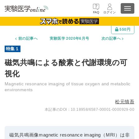
Toggl
FAQ
ログイン
navig
550円
前の記事へ
実験医学 2020年6月号
次の記事へ
磁気共鳴による酸素と代謝環境の可
視化
Magnetic resonance imaging of tissue oxygen and metabolic
environments
松元慎吾
10.18958/6587-00001-0000929-00
磁気共鳴画像magnetic resonance imaging（MRI）は非