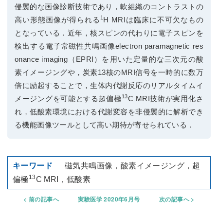
侵襲的な画像診断技術であり，軟組織のコントラストの
1
高い形態画像が得られる
H MRIは臨床に不可欠なもの
となっている．近年，核スピンの代わりに電子スピンを
検出する電子常磁性共鳴画像electron paramagnetic res
onance imaging（EPRI）を用いた定量的な三次元の酸
素イメージングや，炭素13核のMRI信号を一時的に数万
倍に励起することで，生体内代謝反応のリアルタイムイ
13
メージングを可能とする超偏極
C MRI技術が実用化さ
れ，低酸素環境における代謝変容を非侵襲的に解析でき
る機能画像ツールとして高い期待が寄せられている．
磁気共鳴画像，酸素イメージング，超
13
偏極
C MRI，低酸素
前の記事へ
実験医学 2020年6月号
次の記事へ