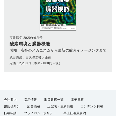
実験医学 2020年6月号
酸素環境と臓器機能
感知・応答のメカニズムから最新の酸素イメージングまで
武田憲彦，田久保圭誉／企画
定価：
2,200
円（本体2,000円＋税）
会社案内
採用情報
取扱書店一覧
電子書籍
書店様向け
広告掲載
正誤表・更新情報
コンテンツ利用
転載申請
プライバシーポリシー
羊土社会員規約