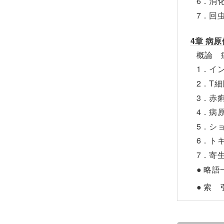
6．消
7．回
4章 病
概論 
1．イ
2．T
3．赤
4．病
5．シ
6．ト
7．寄
● 略語
● 索 