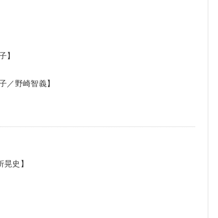
子】
子／野崎智義】
高折晃史】