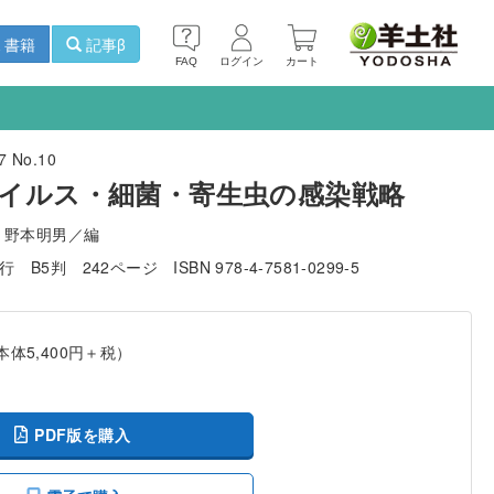
書籍
記事β
FAQ
ログイン
カート
 No.10
イルス・細菌・寄生虫の感染戦略
，野本明男／編
発行
B5判
242ページ
ISBN 978-4-7581-0299-5
本体5,400円＋税）
PDF版を購入