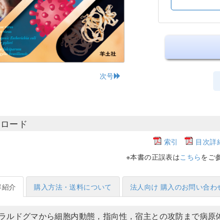
次号
ンロード
索引
目次詳
※本書の正誤表は
こちら
をご
容紹介
購入方法・送料について
法人向け 購入のお問い合わ
ラルドグマから細胞内動態，指向性，宿主との攻防まで病原