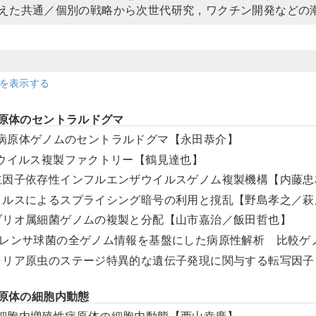
えた共通／個別の戦略から次世代研究，ワクチン開発などの
細を表示する
病原体のセントラルドグマ
病原体ゲノムのセントラルドグマ【永田恭介】
Bウイルス複製ファクトリー【鶴見達也】
主因子依存性インフルエンザウイルスゲノム複製機構【内藤忠
イルスによるスプライシング暗号の利用と撹乱【野島孝之／萩
ブリオ属細菌ゲノムの複製と分配【山市嘉治／飯田哲也】
群レンサ球菌の全ゲノム情報を基盤にした病原性解析 比較ゲ
ラリア原虫のステージ特異的な遺伝子発現に関与する転写因子
病原体の細胞内動態
細胞内増殖性病原体の細胞内動態【西山幸廣】