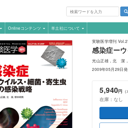
Onlineコンテンツ
羊土社について
実験医学増刊 Vol.27
感染症ーウ
光山正雄，北 潔
2009年05月29日
5,940
円
（
在庫：なし