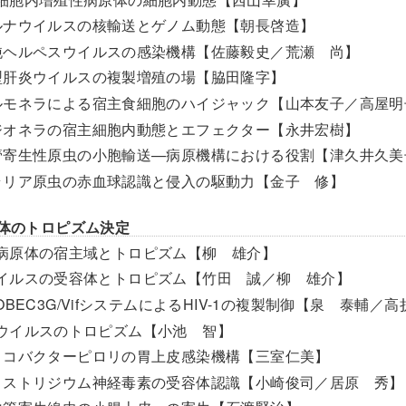
ルナウイルスの核輸送とゲノム動態【朝長啓造】
純ヘルペスウイルスの感染機構【佐藤毅史／荒瀬 尚】
型肝炎ウイルスの複製増殖の場【脇田隆字】
ルモネラによる宿主食細胞のハイジャック【山本友子／高屋明
ジオネラの宿主細胞内動態とエフェクター【永井宏樹】
管寄生性原虫の小胞輸送—病原機構における役割【津久井久美
ラリア原虫の赤血球認識と侵入の駆動力【金子 修】
原体のトロピズム決定
病原体の宿主域とトロピズム【柳 雄介】
イルスの受容体とトロピズム【竹田 誠／柳 雄介】
OBEC3G/VifシステムによるHIV-1の複製制御【泉 泰輔／
ウイルスのトロピズム【小池 智】
リコバクターピロリの胃上皮感染機構【三室仁美】
ロストリジウム神経毒素の受容体認識【小崎俊司／居原 秀】