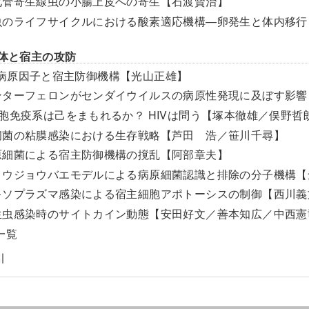
化管寄生線虫の小腸上皮への寄生【石渡賢治】
虫のライフサイクルにおける酸素適応機構—卵発生と体内移行
原体と宿主の攻防
病原因子と宿主防御機構【光山正雄】
ンターフェロンがセンダイウイルスの病原性発現に及ぼす影響
細胞免疫系は己をまもれるか？ HIVは問う【塚本徹雄／俣野哲
痢菌の粘膜感染における生存戦略【芦田 浩／笹川千尋】
原細菌による宿主防御機構の撹乱【阿部章夫】
ョウジョウバエモデルによる病原細菌認識と排除の分子機構【
キソプラズマ感染による宿主細胞アポトーシスの制御【西川義
生虫感染時のサイトカイン動態【安田好文／善本知広／中西憲
一覧
引