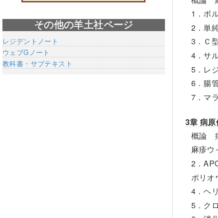
1．ボ
その他の羊土社ページ
2．単
3．Ｃ
レジデントノート
ウェブGノート
4．サ
教科書・サブテキスト
5．レ
6．腸
7．マ
3章 病
概論 
麻疹ウ
2．AP
ポリオ
4．ヘ
5．ク