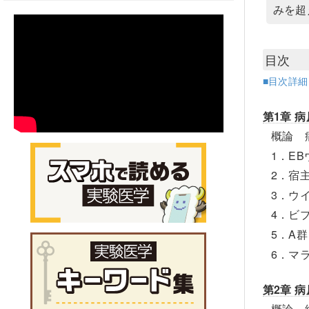
みを超
目次
■目次詳
第1章 
概論 
1．E
2．宿
3．ウ
4．ビ
5．A
6．マ
第2章 
概論 