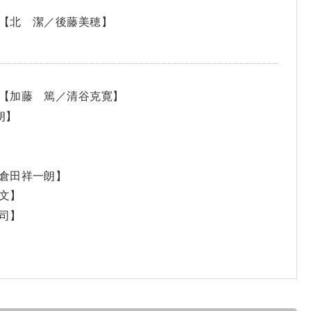
【北 潔／後藤美穂】
【加藤 篤／清谷克寛】
朗】
倉田祥一朗】
文】
司】