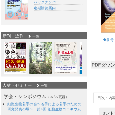
バックナンバー
定期購読案内
新刊・近刊
一覧
前号
PDFダウ
人材・セミナー
一覧
学会・シンポジウム
（07/27更新）
目次・内
細胞生物若手の会〜若手による若手のための
研究発表の場〜 第4回 細胞生物コロキウム
セント