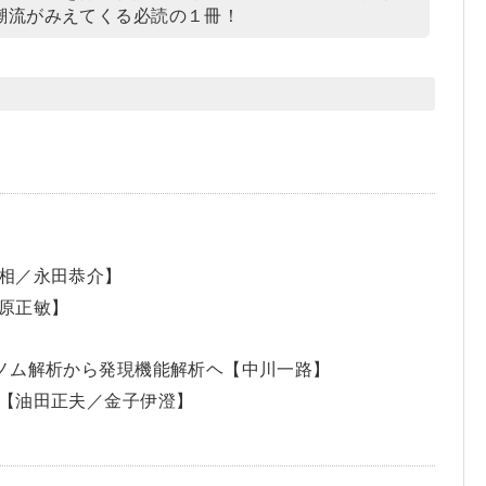
潮流がみえてくる必読の１冊！
相／永田恭介】
原正敏】
ノム解析から発現機能解析ヘ【中川一路】
【油田正夫／金子伊澄】