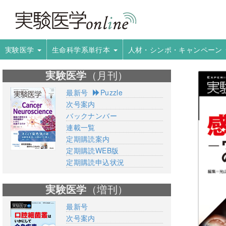
実験医学
生命科学系単行本
人材・シンポ・キャンペーン
実験医学
（月刊）
最新号
Puzzle
次号案内
バックナンバー
連載一覧
定期購読案内
定期購読WEB版
定期購読申込状況
実験医学
（増刊）
最新号
次号案内