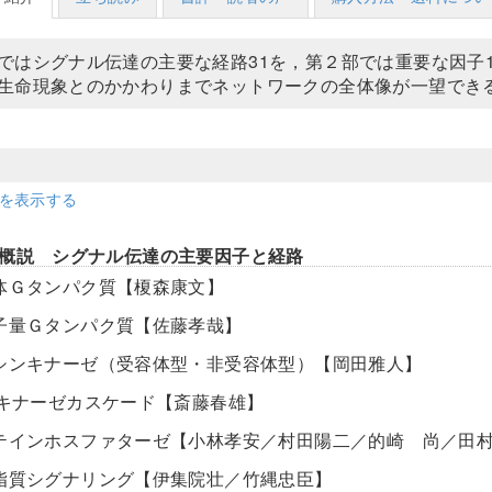
ではシグナル伝達の主要な経路31を，第２部では重要な因子
生命現象とのかかわりまでネットワークの全体像が一望でき
細を表示する
概説 シグナル伝達の主要因子と経路
量体Ｇタンパク質【榎森康文】
分子量Ｇタンパク質【佐藤孝哉】
ロシンキナーゼ（受容体型・非受容体型）【岡田雅人】
APキナーゼカスケード【斎藤春雄】
ロテインホスファターゼ【小林孝安／村田陽二／的崎 尚／田
ン脂質シグナリング【伊集院壮／竹縄忠臣】