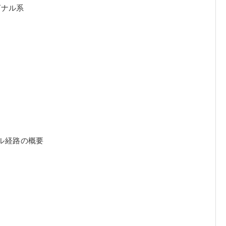
グナル系
チ
ナル経路の概要