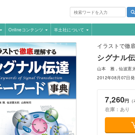
Onlineコンテンツ
羊土社について
イラストで徹
シグナル伝
山本 雅，仙波憲
2012年08月07日
7,260
円
（
在庫：あり