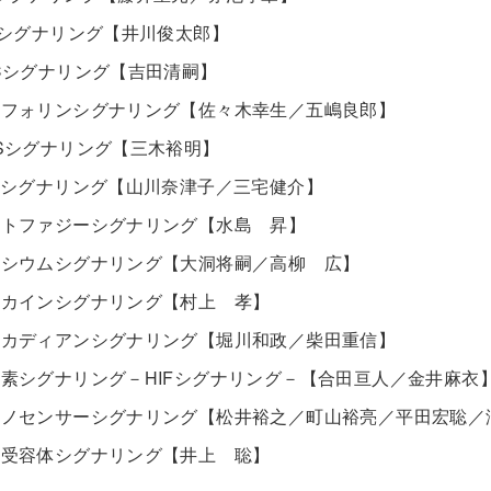
p53シグナリング【井川俊太郎】
PKCシグナリング【吉田清嗣】
セマフォリンシグナリング【佐々木幸生／五嶋良郎】
ROSシグナリング【三木裕明】
TLRシグナリング【山川奈津子／三宅健介】
オートファジーシグナリング【水島 昇】
カルシウムシグナリング【大洞将嗣／高柳 広】
ケモカインシグナリング【村上 孝】
サーカディアンシグナリング【堀川和政／柴田重信】
低酸素シグナリング－HIFシグナリング－【合田亘人／金井麻衣
メカノセンサーシグナリング【松井裕之／町山裕亮／平田宏聡／
核内受容体シグナリング【井上 聡】