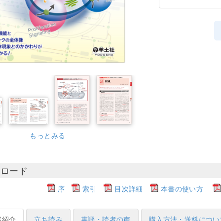
もっとみる
ンロード
序
索引
目次詳細
本書の使い方
容紹介
立ち読み
書評・読者の声
購入方法・送料につい