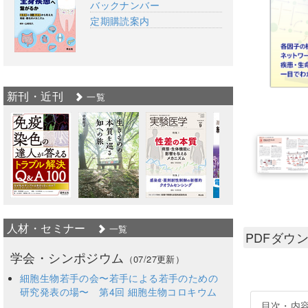
バックナンバー
定期購読案内
新刊・近刊
一覧
人材・セミナー
一覧
PDFダウ
学会・シンポジウム
（07/27更新）
細胞生物若手の会〜若手による若手のための
研究発表の場〜 第4回 細胞生物コロキウム
目次・内