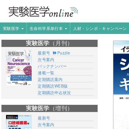
実験医学
生命科学系単行本
人材・シンポ・キャンペーン
実験医学
（月刊）
最新号
Puzzle
次号案内
バックナンバー
連載一覧
定期購読案内
定期購読WEB版
定期購読申込状況
実験医学
（増刊）
最新号
次号案内