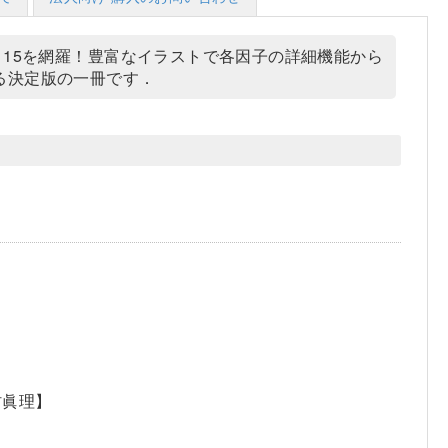
115を網羅！豊富なイラストで各因子の詳細機能から
る決定版の一冊です．
村眞理】