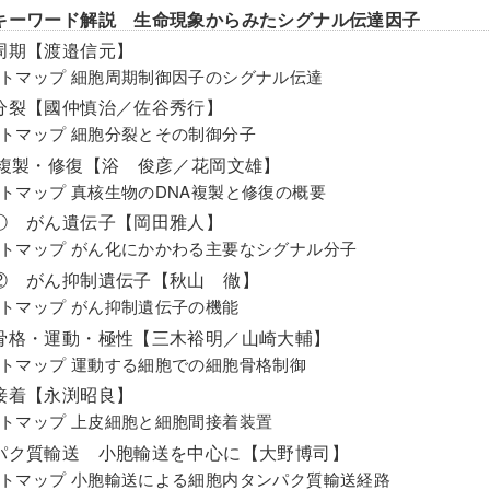
キーワード解説 生命現象からみたシグナル伝達因子
胞周期【渡邉信元】
トマップ 細胞周期制御因子のシグナル伝達
胞分裂【國仲慎治／佐谷秀行】
トマップ 細胞分裂とその制御分子
NA複製・修復【浴 俊彦／花岡文雄】
トマップ 真核生物のDNA複製と修復の概要
ん① がん遺伝子【岡田雅人】
トマップ がん化にかかわる主要なシグナル分子
ん② がん抑制遺伝子【秋山 徹】
トマップ がん抑制遺伝子の機能
胞骨格・運動・極性【三木裕明／山崎大輔】
トマップ 運動する細胞での細胞骨格制御
胞接着【永渕昭良】
トマップ 上皮細胞と細胞間接着装置
ンパク質輸送 小胞輸送を中心に【大野博司】
トマップ 小胞輸送による細胞内タンパク質輸送経路