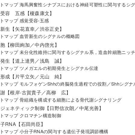
トマップ 海馬興奮性シナプスにおける神経可塑性に関与するシ
感覚受容 五感【榎森康文】
トマップ 感覚受容-五感
血管新生【矢花直幸／渋谷正史】
トマップ 血管新生のシグナルの概略図
幹細胞【柳田絢加／中内啓光】
トマップ 未分化性維持に関与するシグナル系，造血幹細胞ニッ
初期発生【道上達男／浅島 誠】
トマップ ツメガエルの初期発生とシグナル伝達
形態形成【片平立矢／元山 純】
トマップ モルフォゲンShhの終脳発生過程での役割／Shhシグ
骨代謝【根岸-古賀貴子／高柳 広】
トマップ 骨組織を構成する細胞による骨代謝シグナリング
エピジェネティック制御【日野信次朗／中尾光善】
トマップ クロマチン構造制御
分子RNA【石田尚臣】
トマップ 小分子RNAの関与する遺伝子発現調節機構