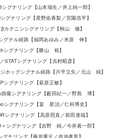
F-κBシグナリング【山本瑞生／井上純一郎】
madシグナリング【星野佑香梨／宮園浩平】
nt／βカテニンシグナリング【秋山 徹】
Fasシグナル経路【福岡あゆみ／米原 伸】
otchシグナリング【勝山 裕】
AK／STATシグナリング【吉村昭彦】
ヘッジホッグシグナル経路【片平立矢／元山 純】
cAMPシグナリング【萩原正敏】
DNA損傷シグナリング【藪田紀一／野島 博】
Hippoシグナリング【畠 星治／仁科博史】
mTORシグナリング【高原照直／前田達哉】
NAD＋シグナリング【吉野 純／今井眞一郎】
NOシグナリング【藤井重元／赤池孝章】