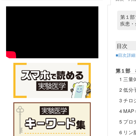
第１部
疾患・
目次
■目次詳
第１部 
1 三
2 低
3 チ
4 M
5 プ
6 リ