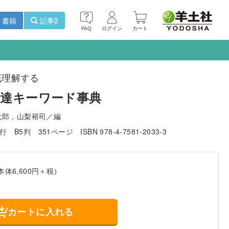
書籍
記事β
FAQ
ログイン
カート
底理解する
達キーワード事典
太郎，山梨裕司／編
発行
B5判
351ページ
ISBN 978-4-7581-2033-3
本体6,600円＋税）
カートに入れる