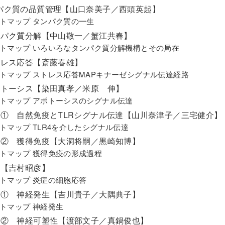
ンパク質の品質管理【山口奈美子／西頭英起】
トマップ タンパク質の一生
タンパク質分解【中山敬一／蟹江共春】
トマップ いろいろなタンパク質分解機構とその局在
ストレス応答【斎藤春雄】
トマップ ストレス応答MAPキナーゼシグナル伝達経路
アポトーシス【染田真孝／米原 伸】
トマップ アポトーシスのシグナル伝達
免疫① 自然免疫とTLRシグナル伝達【山川奈津子／三宅健介】
トマップ TLR4を介したシグナル伝達
免疫② 獲得免疫【大洞将嗣／黒崎知博】
トマップ 獲得免疫の形成過程
炎症【吉村昭彦】
トマップ 炎症の細胞応答
神経① 神経発生【吉川貴子／大隅典子】
トマップ 神経発生
神経② 神経可塑性【渡部文子／真鍋俊也】