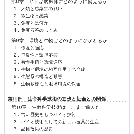
第8章 ヒトは病原体にどのように備えるか
1．人類と感染症の戦い
2．微生物と感染
3．免疫とは何か
4．免疫応答のしくみ
第9章 環境と生物はどのようにかかわるか
1．環境と適応
2．恒常性と環境応答
3．有性生殖と環境適応
4．生物と環境の相互作用：光合成
5．生態系の構造と動態
6．生物多様性と地球環境の保全
第Ⅲ部 生命科学技術の進歩と社会との関係
第10章 生命科学技術はここまで進んだ
1．古い歴史をもつバイオ技術
2．バイオ技術としての新しい医薬品生産
3．品種改良の歴史