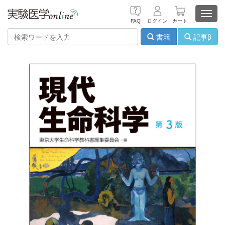
Toggl
FAQ
ログイン
カート
navig
書籍
記事β