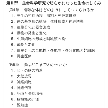
第Ⅱ部 生命科学研究で明らかになった生命のしくみ
第4章 複雑な体はどのようにしてつくられるか
1．発生の初期過程 卵割と三胚葉形成
2．体の基本形の構築 体軸形成と神経誘導
3．細胞分化と器官形成
4．動物の発生と進化
5．生殖細胞の形成と哺乳類の発生
6．成長と老化
7．細胞分化の全能性・多能性・多分化能と幹細胞
8．再生医療
第5章 脳はどこまでわかったか
1．ヒトの脳の構造
2．大脳皮質
3．神経細胞
4．神経伝達
5．記憶と長期増強
6．脳機能の計測
7．認知症