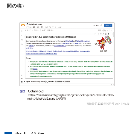
間の稿
）．