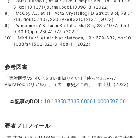
Porta-Pardo E, et al：PLoS Comput Biol, 18：e100981
8, doi:10.1371/journal.pcbi.1009818（2022）
McCoy AJ, et al：Acta Crystallogr D Struct Biol, 78：1
-13, doi:10.1107/S2059798321012122（2022）
Yamamori Y & Tomii K：Int J Mol Sci, 23：1977, doi:1
0.3390/ijms23041977（2022）
Mirdita M, et al：Nat Methods, 19：679-682, doi:10.
1038/s41592-022-01488-1（2022）
参考図書
「実験医学Vol.40 No.3いま知りたい!!『使ってわかった
AlphaFoldのリアル』」（大上雅史／企画），羊土社（2022）
本記事のDOI：
10.18958/7335-00001-0000597-00
著者プロフィール
富井健太郎：1998年京都大学大学院理学研究科博士後