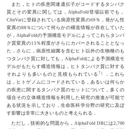
また，ヒトの疾患関連遺伝子がコードするタンパク
質とその変異に関しては，AlphaFold登場以前でも，
ClinVarに登録されている病原性変異の69％，発がん性
変異の88％について何らかの構造情報が存在していた
が，AlphaFoldの予測構造モデルによってこれらタンパ
ク質変異の13％程度がさらにカバーされることとなっ
た．さらに，病原性細菌を含むヒト以外の生物種のも
つタンパク質に対しても，AlphaFoldによる予測構造モ
デルがもたらす構造情報は，ヒトタンパク質に対する
7）
それよりも多いものと見積もられている
．これら
は，ヒトゲノムにコードされている，あるいは何らか
の疾患に関するタンパク質のセットについて，多くの
場合その立体構造情報を利用した研究の推進が可能で
ある状況を示しており，生命医科学分野の研究に及ぼ
す影響は非常に大きいものと考えられる．
ただし，技術的な問題から，AlphaFold DBには2,700