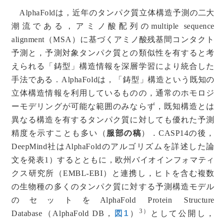
AlphaFoldは，近年のタンパク質立体構造予測の二大
潮流である，アミノ酸配列のmultiple sequence
alignment（MSA）に基づくアミノ酸残基間コンタクト
予測と，予測対象タンパク質との類似性を有すると考
えられる「鋳型」構造情報を深層学習により統合した
手法である．AlphaFoldは，「鋳型」構造という既知の
立体構造情報を利用しているものの，通常のホモロジ
ーモデリングが可能な範囲のみならず，既知構造とは
異なる構造を有するタンパク質に対しても優れた予測
精度を示すことも多い（
服部の稿
）．CASP14の後，
DeepMind社はAlphaFoldのアルゴリズムを詳述した論
文を発表1）するとともに，欧州バイオインフォマティ
クス研究所（EMBL-EBI）と連携し，ヒトを含む複数
の生物種の多くのタンパク質に対する予測構造モデル
のセットをAlphaFold Protein Structure
3）
Database（AlphaFold DB，
図1
）
として公開し，