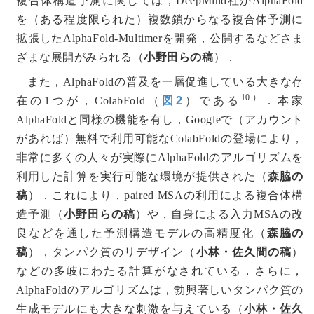
複合体構造予測に関しては，DeepMind社がAlphaFold
を（ある程度限られた）複数鎖からなる複合体予測に
拡張したAlphaFold-Multimerを開発，公開するなどさま
ざまな展開がみられる（
小野田らの稿
）．
また，AlphaFoldの普及を一層促進している大きな存
10）
在の1つが，ColabFold（
図2
）である
．本家
AlphaFoldと同様の機能を有し，Googleで（アカウント
があれば）無料で利用可能なColabFoldの登場により，
非常に多くの人々が実際にAlphaFoldのアルゴリズムを
利用した計算を実行可能な環境が提供された（
森脇の
稿
）．これにより，paired MSAの利用による複合体構
造予測（
小野田らの稿
）や，自身による入力MSAの改
良などを通した予測構造モデルの高精度化（
森脇の
稿
），タンパク質のリデザイン（
小林・佐久間の稿
）
などの多岐にわたる計算がなされている．さらに，
AlphaFoldのアルゴリズムは，勃興著しいタンパク質の
生成モデルにも大きな刺激を与えている（
小林・佐久