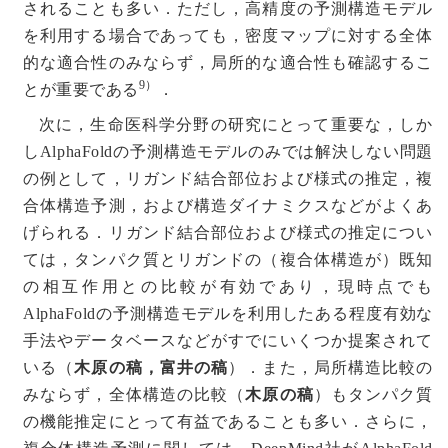
されることも多い．ただし，高精度の予測構造モデル
を利用する場合であっても，密度マップに対する全体
的な適合性のみならず，局所的な適合性も確認するこ
9）
とが重要である
．
次に，生命医科学分野の研究にとって重要な，しか
しAlphaFoldの予測構造モデルのみでは解決しない問題
の例として，リガンド結合部位および様式の推定，複
合体構造予測，および構造ダイナミクスなどがよくあ
げられる．リガンド結合部位および様式の推定につい
ては，タンパク質とリガンドの（複合体構造が）既知
の相互作用との比較が有効であり，現時点でも
AlphaFoldの予測構造モデルを利用したある程度有効な
手法やデータベースなどがすでにいくつか提案されて
いる（
木原の稿，富井の稿
）．また，局所構造比較の
みならず，全体構造の比較（
木原の稿
）もタンパク質
の機能推定にとって有益であることも多い．さらに，