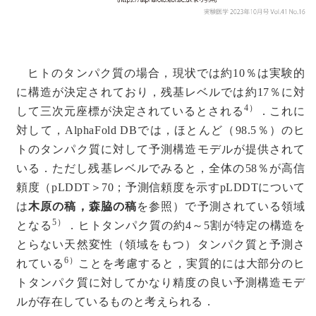
ヒトのタンパク質の場合，現状では約10％は実験的
に構造が決定されており，残基レベルでは約17％に対
4）
して三次元座標が決定されているとされる
．これに
対して，AlphaFold DBでは，ほとんど（98.5％）のヒ
トのタンパク質に対して予測構造モデルが提供されて
いる．ただし残基レベルでみると，全体の58％が高信
頼度（pLDDT＞70；予測信頼度を示すpLDDTについて
は
木原の稿，森脇の稿
を参照）で予測されている領域
5）
となる
．ヒトタンパク質の約4～5割が特定の構造を
とらない天然変性（領域をもつ）タンパク質と予測さ
6）
れている
ことを考慮すると，実質的には大部分のヒ
トタンパク質に対してかなり精度の良い予測構造モデ
ルが存在しているものと考えられる．