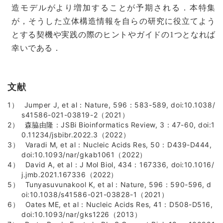
造モデルがより増加することが予期される．本特集
が，そうした立体構造情報を自らの研究に役立てよう
とする契機や実践の際のヒントやガイドの1つとなれば
幸いである．
文献
Jumper J, et al：Nature, 596：583-589, doi:10.1038/
s41586-021-03819-2（2021）
森脇由隆：JSBi Bioinformatics Review, 3：47-60, doi:1
0.11234/jsbibr.2022.3（2022）
Varadi M, et al：Nucleic Acids Res, 50：D439-D444,
doi:10.1093/nar/gkab1061（2022）
David A, et al：J Mol Biol, 434：167336, doi:10.1016/
j.jmb.2021.167336（2022）
Tunyasuvunakool K, et al：Nature, 596：590-596, d
oi:10.1038/s41586-021-03828-1（2021）
Oates ME, et al：Nucleic Acids Res, 41：D508-D516,
doi:10.1093/nar/gks1226（2013）