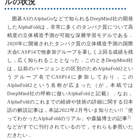
ルの状況
囲碁AIのAlphaGoなどで知られるDeepMind社の開発
したAlphaFoldは，非常に多くのタンパク質について高
精度の立体構造予測が可能な深層学習モデルである．
2020年に開催されたタンパク質の立体構造予測の国際
大会CASP14で他参加グループを著しく上回る成績を残
し，広く知られることとなった．このときDeepMind社
は，以前のバージョンとの区別のためAlphaFold2とい
うグループ名でCASP14に参加しており，この
AlphaFold2という名称が広まった（が，本稿では
DeepMind社の呼称に倣いAlphaFoldと記載）．なお，
AlphaFoldのこれまでの経緯や技術の詳細に関する日本
語の解説記事は，本誌2022年2月号いま知りたい!!「使
2）
ってわかったAlphaFoldのリアル」や森脇博士の記事
などがすでに刊行されているので，それらも参照いた
だきたい．