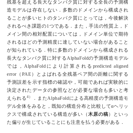
残基を超える長大なタンパク質に対する全長の予測構
造モデルは存在しない．多数のドメインから構成され
ることが多いヒトのタンパク質にとっては，今後解決
されるべき課題の1つである．また，手法の性質上，ド
メイン間の相対配置については，ドメイン単位で期待
されるほどの予測精度に達していない場合があること
が知られている．特に多数のドメインから構成される
長大なタンパク質に対するAlphaFoldの予測構造モデル
では，AlphaFoldにより計算されるpredicted aligned
error（PAE）とよばれる全残基ペア間の距離に関する
予測誤差を示す指標の確認や，可能であれば実験的に
決定されたデータの参照などが必要な場合も多いと考
4）
えられる
．またAlphaFoldによる高精度の予測構造モ
デル全体をみると，既知の構造分布と比較してαヘリッ
クスで構成されている構造が多い（
木原の稿
）といっ
た偏りが生じていることにも注意を払う必要がある．