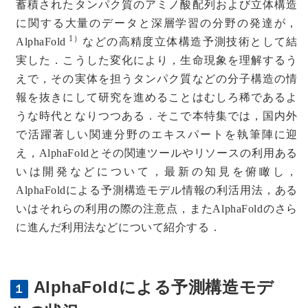
蓄積されたタンパク質のアミノ酸配列および立体構造
に関する大量のデータと深層学習の分野の発達が，
1）
AlphaFold
などの高精度立体構造予測技術として結
実した．こうした変化により，生命現象を理解するう
えで，その実体を担うタンパク質などの分子構造の情
報を抜きにして研究を進めることはむしろ稀であるよ
うな時代となりつつある．そこで本特集では，国内外
で活躍著しい関連分野のエキスパートを執筆陣に迎
え，AlphaFoldとその関連ツールやリソースの利用ある
いは開発などについて，最新の知見を俯瞰し，
AlphaFoldによる予測構造モデル情報の利活用法，ある
いはそれらの利用の際の注意点，またAlphaFoldのさら
に進んだ利用法などについて紹介する．
AlphaFoldによる予測構造モデ
１