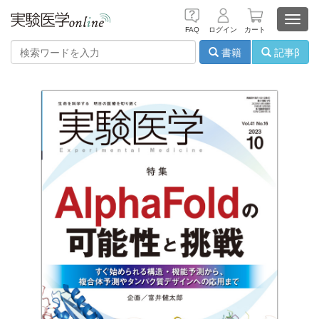
Toggl
FAQ
ログイン
カート
navig
書籍
記事β