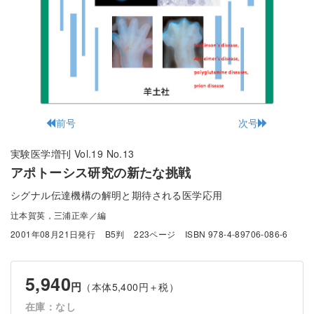
前号
次号
実験医学増刊 Vol.19 No.13
アポトーシス研究の新たな挑戦
シグナル伝達機構の解明と期待される医学応用
辻本賀英，三浦正幸／編
2001年08月21日発行
B5判
223ページ
ISBN 978-4-89706-086-6
5,940
円
（本体5,400円＋税）
在庫：なし