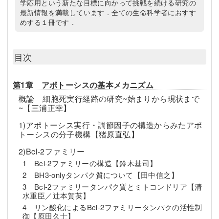
学応用という新たな目標に向かって挑戦を続ける研究の
最新情報を満載しています．全ての生命科学者におすす
めする１冊です．
目次
第1章 アポトーシスの基本メカニズム
概論 細胞死実行経路の研究~始まりから現状まで
~【三浦正幸】
1)アポトーシス実行・調節因子の構造からみたアポ
トーシスの分子機構【猪原直弘】
2)Bcl-2ファミリー
1 Bcl-2ファミリーの構造【鈴木基司】
2 BH3-onlyタンパク質について【田中信之】
3 Bcl-2ファミリータンパク質とミトコンドリア【清
水重臣／辻本賀英】
4 リン酸化によるBcl-2ファミリータンパクの活性制
御【原田久士】