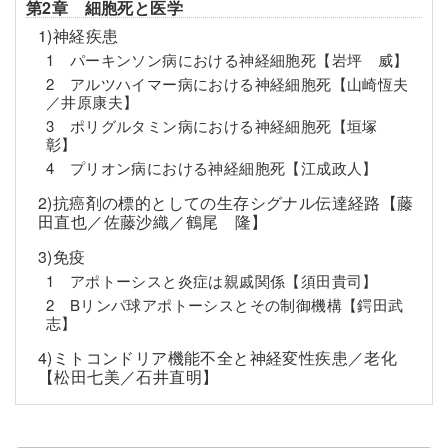
第2章 細胞死と医学
1)神経疾患
1 パーキンソン病における神経細胞死【岩坪 威】
2 アルツハイマー病における神経細胞死【山崎恆夫
／井原康夫】
3 ポリグルタミン病における神経細胞死【垣塚
彰】
4 プリオン病における神経細胞死【江成政人】
2)抗癌剤の標的としての生存シグナル伝達経路【藤
田直也／佐藤沙織／鶴尾 隆】
3)免疫
1 アポトーシスと炎症は親戚関係【須田貴司】
2 Bリンパ球アポトーシスとその制御機構【鍔田武
志】
4)ミトコンドリア機能不全と神経変性疾患／老化
【松田七美／石井直明】