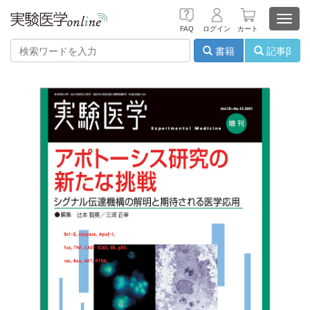
Toggl
FAQ
ログイン
カート
navig
書籍
記事β