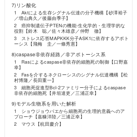
7)リン酸化
1 Aktによる生存シグナル伝達の分子機構【砂澤裕子
／増山典久／後藤由季子】
2 癌抑制遺伝子PTENの機能-生化学的・生理学的な
役割【鈴木 聡／佐々木雄彦／仲野 徹】
3 ストレス応答MAPKKK分子ASK1に依存するアポト
ーシス【飛梅 圭／一條秀憲】
8)caspase非依存経路／非アポトーシス系
1 Rasによるcaspase非依存的細胞死の制御【口野嘉
幸】
2 Fasを介するネクローシスのシグナル伝達機構【松
村博隆／長田重一】
3 細胞死促進型Bcl-2ファミリー分子によるcaspase
非依存的細胞死【井垣達吏／三浦正幸】
9)モデル生物系を用いた解析
1 ショウジョウバエから細胞死の生理的意義へのア
プローチ【嘉糠洋陸／三浦正幸】
2 マウス【杭田慶介】