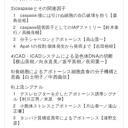
3)caspaseとその関連因子
1 caspase:後には引けぬ細胞の自己破壊を担う【森
島信裕】
2 caspase阻害因子としてのIAPファミリー【鈴木泰
行／高橋良輔】
3 分子シャペロンとアポトーシス【高山晋一】
4 Apaf-1の役割:個体発生から発癌まで【吉田裕樹】
4)CAD・ICADシステムによる染色体DNAの切断
【横山英樹／向永直美／坂平英樹／長田重一】
5)食細胞によるアポトーシス細胞貪食の分子機構と
意義【白土明子／中西義信】
6)上流シグナル
1 デスレセプターを介したアポトーシス誘導シグナ
ル【村川正男／米原 伸】
2 小胞体ストレスとアポトーシス【片山泰一／遠山
正彌】
3 タンパク質構造異常によるアポトーシス【浦野文
彦】