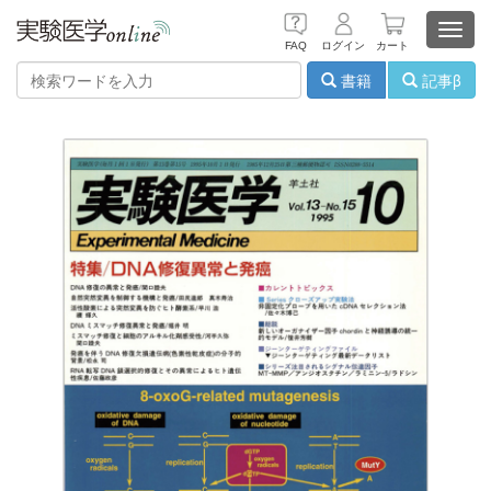
Toggl
FAQ
ログイン
カート
navig
書籍
記事β