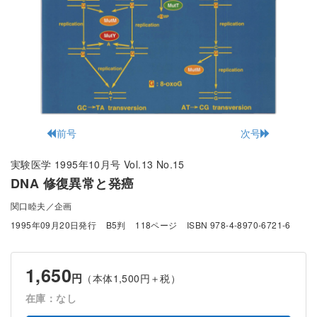
前号
次号
実験医学 1995年10月号 Vol.13 No.15
DNA 修復異常と発癌
関口睦夫／企画
1995年09月20日発行
B5判
118ページ
ISBN 978-4-8970-6721-6
1,650
円
（本体1,500円＋税）
在庫：なし