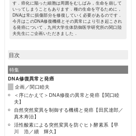
す．癌化に陥った細胞は周囲をむしばみ，生命を崩して
いってしまうこともあります．種の生命を守るために，
DNAは常に損傷部分を修復していく必要があるのです．
今月はこのDNA修復機構とその異常により引き起こされ
る発癌について，九州大学生体防御医学研究所の関口陸
夫先生にご企画いただきました．
目次
特集
DNA修復異常と発癌
企画／関口睦夫
＜序にかえて＞DNA修復の異常と発癌【関口睦
夫】
自然突然変異を制御する機構と発癌【田尻達郎／
真木寿治】
活性酸素による突然変異を防ぐヒト酵素系【早
川 浩／續 輝久】