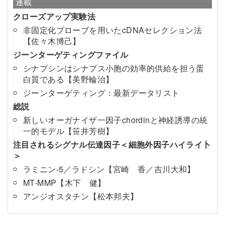
連載
クローズアップ実験法
非固定化プローブを用いたcDNAセレクション法
【佐々木博己】
ジーンターゲティングファイル
シナプシンはシナプス小胞の効率的供給を担う蛋
白質である【美野輪治】
ジーンターゲティング：最新データリスト
総説
新しいオーガナイザ一因子chordinと神経誘導の統
一的モデル【笹井芳樹】
注目されるシグナル伝達因子＜細胞外因子ハイライ卜
＞
ラミニン-5／ラドシン【宮崎 香／吉川大和】
MT-MMP【木下 健】
アンジオスタチン【松本邦夫】