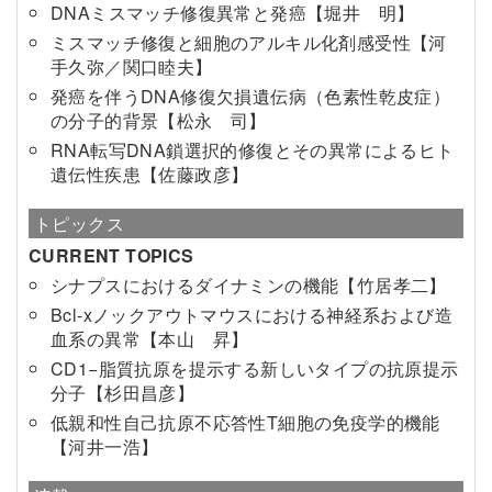
DNAミスマッチ修復異常と発癌【堀井 明】
ミスマッチ修復と細胞のアルキル化剤感受性【河
手久弥／関口睦夫】
発癌を伴うDNA修復欠損遺伝病（色素性乾皮症）
の分子的背景【松永 司】
RNA転写DNA鎖選択的修復とその異常によるヒト
遺伝性疾患【佐藤政彦】
トピックス
CURRENT TOPICS
シナプスにおけるダイナミンの機能【竹居孝二】
Bcl-xノックアウトマウスにおける神経系および造
血系の異常【本山 昇】
CD1−脂質抗原を提示する新しいタイプの抗原提示
分子【杉田昌彦】
低親和性自己抗原不応答性T細胞の免疫学的機能
【河井一浩】