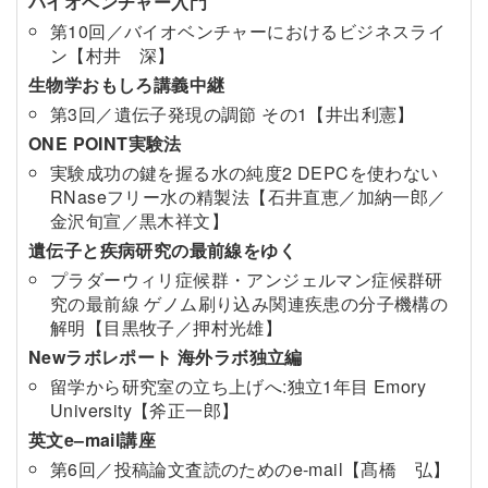
バイオベンチャー入門
第10回／バイオベンチャーにおけるビジネスライ
ン【村井 深】
生物学おもしろ講義中継
第3回／遺伝子発現の調節 その1【井出利憲】
ONE POINT実験法
実験成功の鍵を握る水の純度2 DEPCを使わない
RNaseフリー水の精製法【石井直恵／加納一郎／
金沢旬宣／黒木祥文】
遺伝子と疾病研究の最前線をゆく
プラダーウィリ症候群・アンジェルマン症候群研
究の最前線 ゲノム刷り込み関連疾患の分子機構の
解明【目黒牧子／押村光雄】
Newラボレポート 海外ラボ独立編
留学から研究室の立ち上げへ:独立1年目 Emory
University【斧正一郎】
英文e–mail講座
第6回／投稿論文査読のためのe-mail【髙橋 弘】