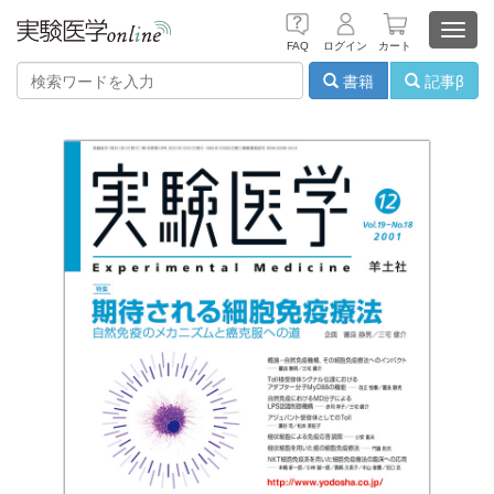
Toggl
FAQ
ログイン
カート
navig
書籍
記事β