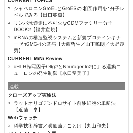
CURRENT TOPICS
シャペロニンGroELとGroESの 相互作用を1分子レ
ベルでみる【田口英樹】
リンパ球遊走に不可欠なCDMファミリー分子
DOCK2【福井宣規】
mRNAの構造監視システムと新規プロテインキナ
ーゼhSMG-1の関与【大西哲生／山下暁朗／大野茂
男】
CURRENT MiNi Review
bHLH転写因子Olig2とNeurogenin2による運動ニ
ューロンの発生制御【水口留美子】
連載
クローズアップ実験法
ラットオリゴデンドロサイト前駆細胞の単離法
【近藤 亨】
Webウォッチ
科学技術辞書／炭疽菌／ことば【丸山和夫】