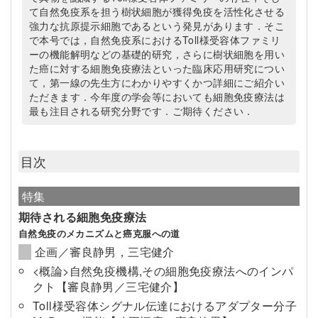
て自然免疫系を担う樹状細胞が獲得免疫を活性化させる
強力な抗原提示細胞であるという発見があります．そこ
で本号では，自然免疫系におけるToll様受容体ファミリ
ーの機能解明などの基礎的研究，さらに樹状細胞を用い
た癌に対する細胞免疫療法といった臨床応用研究につい
て，第一線の先生方にわかりやすくかつ詳細にご紹介い
ただきます．今年度の学会等においても細胞免疫療法は
最も注目される研究分野です．ご期待ください．
目次
特集
期待される細胞免疫療法
自然免疫のメカニズムと癌克服への道
企画／審良静男，三宅健介
<概論>自然免疫機構,その細胞免疫療法へのインパ
クト【審良静男／三宅健介】
Toll様受容体シグナル伝達におけるアダプター分子