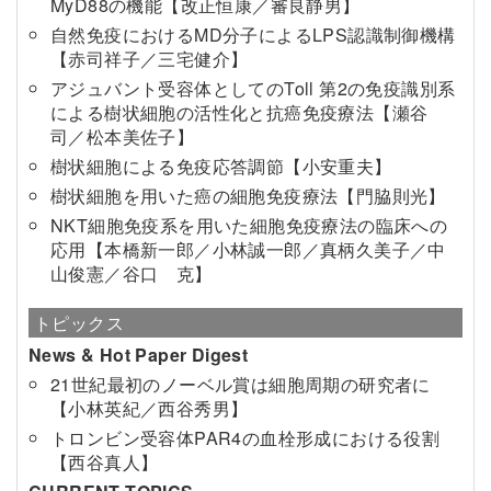
MyD88の機能【改正恒康／審良静男】
自然免疫におけるMD分子によるLPS認識制御機構
【赤司祥子／三宅健介】
アジュバント受容体としてのToll 第2の免疫識別系
による樹状細胞の活性化と抗癌免疫療法【瀬谷
司／松本美佐子】
樹状細胞による免疫応答調節【小安重夫】
樹状細胞を用いた癌の細胞免疫療法【門脇則光】
NKT細胞免疫系を用いた細胞免疫療法の臨床への
応用【本橋新一郎／小林誠一郎／真柄久美子／中
山俊憲／谷口 克】
トピックス
News & Hot Paper Digest
21世紀最初のノーベル賞は細胞周期の研究者に
【小林英紀／西谷秀男】
トロンビン受容体PAR4の血栓形成における役割
【西谷真人】