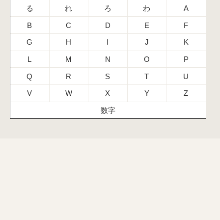
る
れ
ろ
わ
A
B
C
D
E
F
G
H
I
J
K
L
M
N
O
P
Q
R
S
T
U
V
W
X
Y
Z
数字