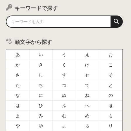
キーワードで探す
頭文字から探す
あ
い
う
え
お
か
き
く
け
こ
さ
し
す
せ
そ
た
ち
つ
て
と
な
に
ぬ
ね
の
は
ひ
ふ
へ
ほ
ま
み
む
め
も
や
ゆ
よ
ら
り