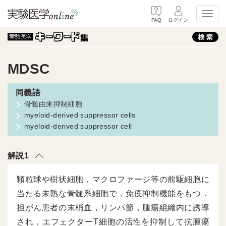
Toggl
FAQ
ログイン
MDSC
骨髄由来抑制細胞
myeloid-derived suppressor cells
myeloid-derived suppressor cell
解説1
顆粒球や樹状細胞，マクロファージ等の前駆細胞に
当たる未熟な骨髄系細胞で，免疫抑制機能をもつ．
担がん患者の末梢血，リンパ節，腫瘍組織内に誘導
され，エフェクターT細胞の活性を抑制して抗腫瘍