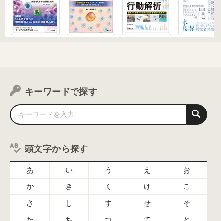
キーワードで探す
頭文字から探す
あ
い
う
え
お
か
き
く
け
こ
さ
し
す
せ
そ
た
ち
つ
て
と