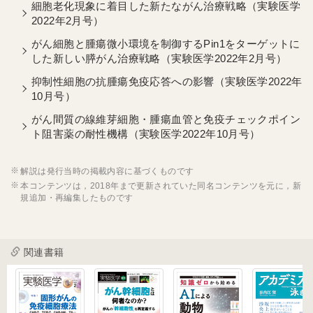
細胞老化現象に着目した新たながん治療戦略（実験医学
2022年2月号）
がん細胞と腫瘍微小環境を制御するPin1をターゲットに
した新しい膵がん治療戦略（実験医学2022年2月号）
抑制性細胞の抗腫瘍免疫応答への影響（実験医学2022年
10月号）
がん間質の線維芽細胞・腫瘍血管と免疫チェックポイン
ト阻害薬の耐性機構（実験医学2022年10月号）
解説は発行当時の掲載内容に基づくものです
本コンテンツは，2018年まで更新されていた同名コンテンツを元に，新
規追加・再編集したものです
関連書籍