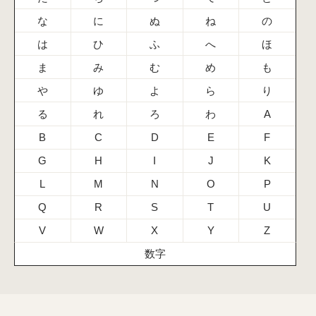
な
に
ぬ
ね
の
は
ひ
ふ
へ
ほ
ま
み
む
め
も
や
ゆ
よ
ら
り
る
れ
ろ
わ
A
B
C
D
E
F
G
H
I
J
K
L
M
N
O
P
Q
R
S
T
U
V
W
X
Y
Z
数字