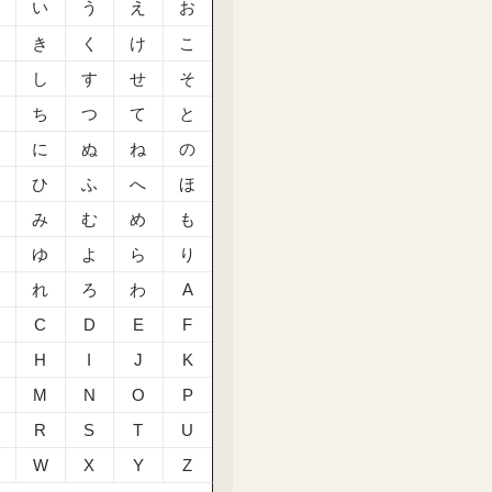
あ
い
う
え
お
か
き
く
け
こ
さ
し
す
せ
そ
た
ち
つ
て
と
な
に
ぬ
ね
の
は
ひ
ふ
へ
ほ
ま
み
む
め
も
や
ゆ
よ
ら
り
る
れ
ろ
わ
A
C
D
E
F
H
I
J
K
M
N
O
P
R
S
T
U
W
X
Y
Z