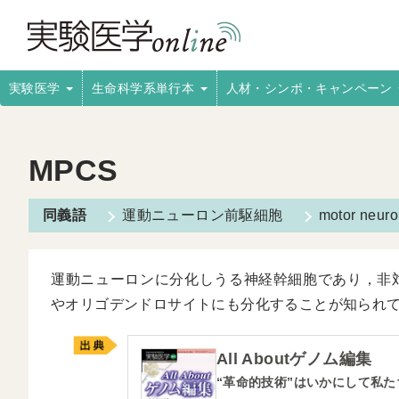
実験医学
生命科学系単行本
人材・シンポ・キャンペーン
MPCS
運動ニューロン前駆細胞
motor neuro
運動ニューロンに分化しうる神経幹細胞であり，非
やオリゴデンドロサイトにも分化することが知られ
All Aboutゲノム編集
“革命的技術”はいかにして私