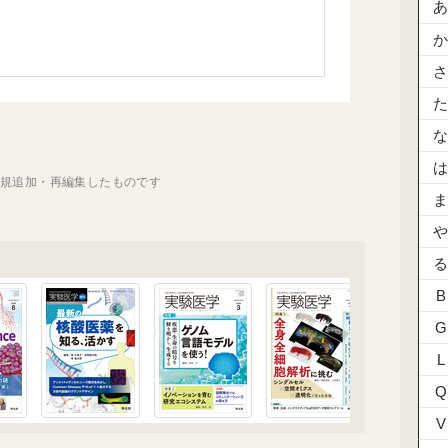
新規追加・再編集したものです
B
G
L
Q
V