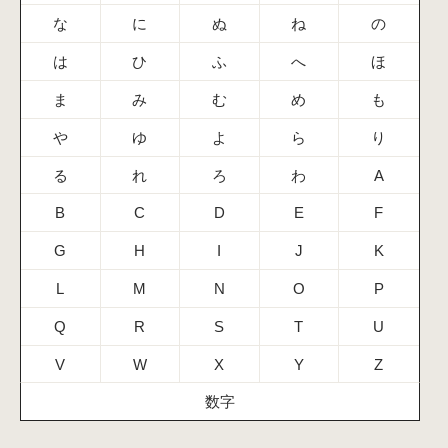
な
に
ぬ
ね
の
は
ひ
ふ
へ
ほ
ま
み
む
め
も
や
ゆ
よ
ら
り
る
れ
ろ
わ
A
B
C
D
E
F
G
H
I
J
K
L
M
N
O
P
Q
R
S
T
U
V
W
X
Y
Z
数字