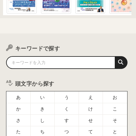
キーワードで探す
頭文字から探す
あ
い
う
え
お
か
き
く
け
こ
さ
し
す
せ
そ
た
ち
つ
て
と