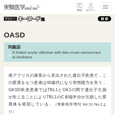
Toggl
FAQ
ログイン
OASD
X-linked ocular albinism with late-onset sensorineur
al deafness
南アフリカの家系から見出された遺伝子疾患で，こ
の変異をもつ患者は40歳代になり突然聴力を失う．
OASD疾患患者ではTBL1とOA1の間で遺伝子欠損
が生じることによりTBL1のC末端半分が欠損した変
異体を発現している．
（実験医学増刊
31
2よ
り）