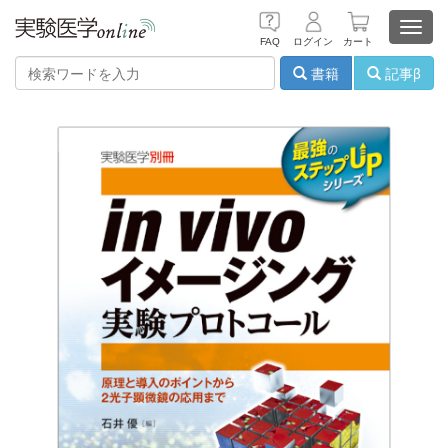
Toggl
FAQ
ログイン
カート
navig
書籍
記事β