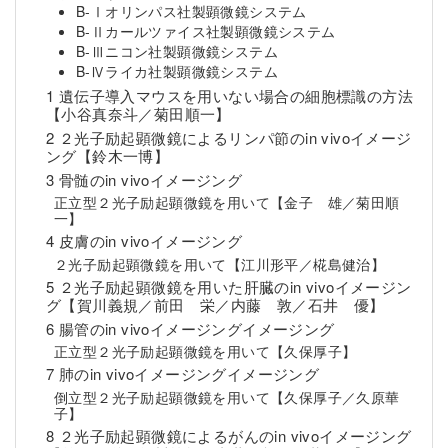
B-Ⅰオリンパス社製顕微鏡システム
B-Ⅱカールツァイス社製顕微鏡システム
B-Ⅲニコン社製顕微鏡システム
B-Ⅳライカ社製顕微鏡システム
1 遺伝子導入マウスを用いない場合の細胞標識の方法
【小谷真奈斗／菊田順一】
2 ２光子励起顕微鏡によるリンパ節のin vivoイメージ
ング【鈴木一博】
3 骨髄のin vivoイメージング
正立型２光子励起顕微鏡を用いて【金子 雄／菊田順
一】
4 皮膚のin vivoイメージング
２光子励起顕微鏡を用いて【江川形平／椛島健治】
5 ２光子励起顕微鏡を用いた肝臓のin vivoイメージン
グ【賀川義規／前田 栄／内藤 敦／石井 優】
6 腸管のin vivoイメージングイメージング
正立型２光子励起顕微鏡を用いて【久保厚子】
7 肺のin vivoイメージングイメージング
倒立型２光子励起顕微鏡を用いて【久保厚子／久原華
子】
8 ２光子励起顕微鏡によるがんのin vivoイメージング