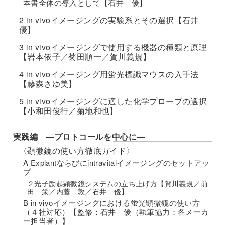
本書全体の導入として【石井 優】
2 in vivoイメージングの実験系とその選択【石井
優】
3 in vivoイメージングで使用する機器の種類と原理
【岩本依子／菊田順一／賀川義規】
4 in vivoイメージング用蛍光標識マウスの入手法
【藤森さゆ美】
5 in vivoイメージングに適した化学プローブの選択
【小和田俊行／菊地和也】
実践編 ―プロトコールを中心に―
〈顕微鏡の使い方徹底ガイド〉
A Explantならびにintravitalイメージングのセットアッ
プ
２光子励起顕微鏡システムの立ち上げ方【賀川義規／前
田 栄／内藤 敦／石井 優】
B in vivoイメージングにおける蛍光顕微鏡の使い方
（４社対応）【監修：石井 優（執筆協力：各メーカ
ー担当者）】