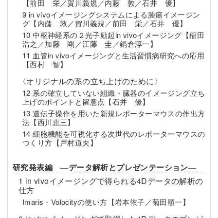
【前田 栄／賀川義規／内藤 敦／石井 優】
9 in vivoイメージングシステムによる腫瘍イメージン
グ【内藤 敦／賀川義規／前田 栄／石井 優】
10 中枢神経系の２光子励起in vivoイメージング【稲田
浩之／加藤 剛／江藤 圭／鍋倉淳一】
11 血管in vivoイメージングと生活習慣病研究への応用
【西村 智】
〈オリジナルの系の立ち上げのために〉
12 系の確立していない組織・臓器のイメージング立ち
上げのポイントと留意点【石井 優】
13 遺伝子操作を用いた新規レポーターマウスの作出方
法【西川恵三】
14 細胞機能を可視化する次世代のレポーターマウスの
つくり方【戸村道夫】
研究発表編 ―データ解析とプレゼンテーション―
1 in vivoイメージングで得られる4Dデータの解析の
仕方
Imaris・Volocityの使い方【岩本依子／菊田順一】