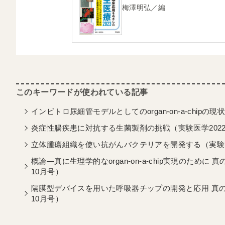
梅澤明弘／編
インビトロ尿細管モデルとしてのorgan-on-a-chipの
炎症性腸疾患に対抗する生菌製剤の挑戦（実験医学202
立体腫瘍組織を使い抗がんバクテリアを開発する（実験医
概論―真に生理学的なorgan-on-a-chip実現のために 真の
10月号）
隔膜型デバイスを用いた呼吸器チップの開発と応用 真の生理学性
10月号）