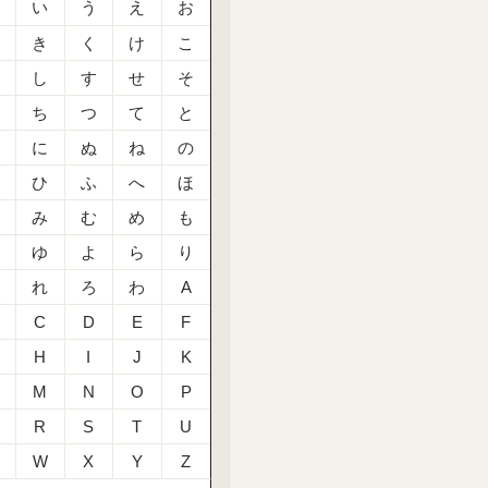
あ
い
う
え
お
か
き
く
け
こ
さ
し
す
せ
そ
た
ち
つ
て
と
な
に
ぬ
ね
の
は
ひ
ふ
へ
ほ
ま
み
む
め
も
や
ゆ
よ
ら
り
る
れ
ろ
わ
A
C
D
E
F
H
I
J
K
M
N
O
P
R
S
T
U
W
X
Y
Z