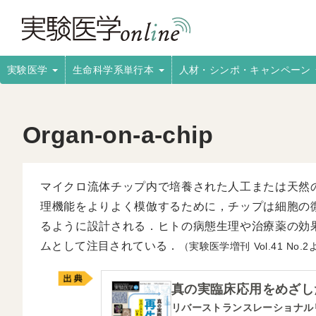
実験医学
生命科学系単行本
人材・シンポ・キャンペーン
Organ-on-a-chip
マイクロ流体チップ内で培養された人工または天然
理機能をよりよく模倣するために，チップは細胞の
るように設計される．ヒトの病態生理や治療薬の効
ムとして注目されている．
（実験医学増刊
41
2
真の実臨床応用をめざした
リバーストランスレーショナル