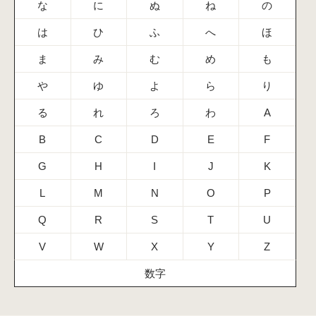
な
に
ぬ
ね
の
は
ひ
ふ
へ
ほ
ま
み
む
め
も
や
ゆ
よ
ら
り
る
れ
ろ
わ
A
B
C
D
E
F
G
H
I
J
K
L
M
N
O
P
Q
R
S
T
U
V
W
X
Y
Z
数字