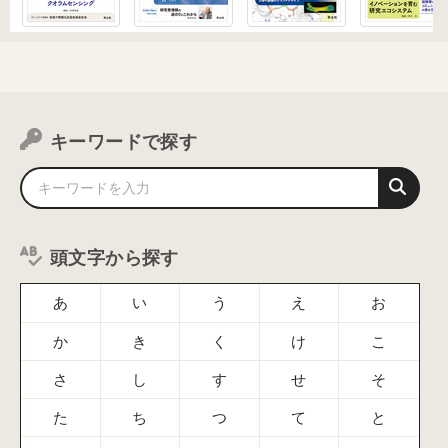
キーワードで探す
頭文字から探す
あ
い
う
え
お
か
き
く
け
こ
さ
し
す
せ
そ
た
ち
つ
て
と