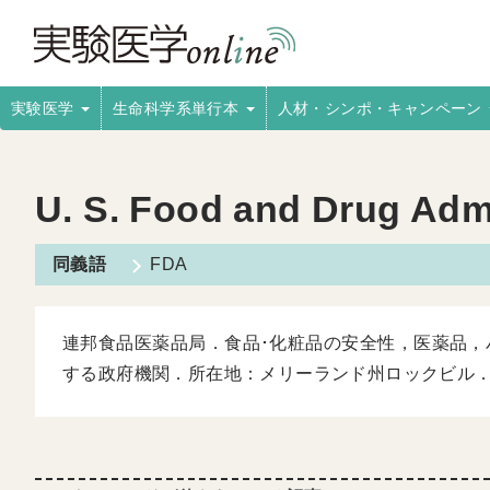
実験医学
生命科学系単行本
人材・シンポ・キャンペーン
U. S. Food and Drug Admi
FDA
連邦食品医薬品局．食品･化粧品の安全性，医薬品，
する政府機関．所在地：メリーランド州ロックビル．従