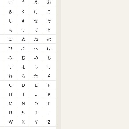
あ
い
う
え
お
か
き
く
け
こ
さ
し
す
せ
そ
た
ち
つ
て
と
な
に
ぬ
ね
の
は
ひ
ふ
へ
ほ
ま
み
む
め
も
や
ゆ
よ
ら
り
る
れ
ろ
わ
A
C
D
E
F
H
I
J
K
M
N
O
P
R
S
T
U
W
X
Y
Z