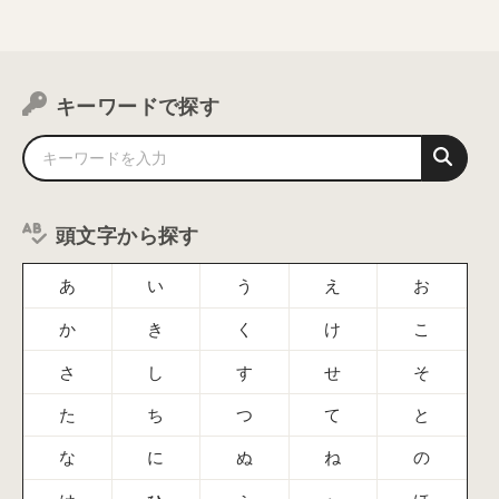
キーワードで探す
頭文字から探す
あ
い
う
え
お
か
き
く
け
こ
さ
し
す
せ
そ
た
ち
つ
て
と
な
に
ぬ
ね
の