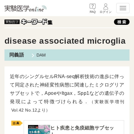
Toggl
FAQ
ログイン
disease associated microglia
DAM
近年のシングルセルRNA-seq解析技術の進歩に伴っ
て同定された神経変性病態に関連したミクログリア
サブセットで，ApoeやItgax，Spp1などの遺伝子の
発現によって特徴づけられる．
（実験医学増刊
42
12より）
ヒト疾患と免疫細胞サブセッ