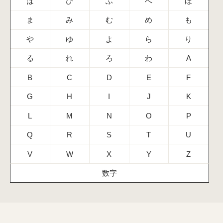
は
ひ
ふ
へ
ほ
ま
み
む
め
も
や
ゆ
よ
ら
り
る
れ
ろ
わ
A
B
C
D
E
F
G
H
I
J
K
L
M
N
O
P
Q
R
S
T
U
V
W
X
Y
Z
数字