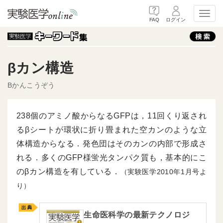
Toggl
FAQ
ログイン
βカン構造
Bかんこうぞう
238個のアミノ酸からなるGFPは，11回くり返され
るβシートが環状に折り畳まれた空カンのような立
体構造からなる．発色団はそのカンの内部で形成さ
れる．多くのGFP様蛍光タンパク質も，基本的にこ
のβカン構造を有している．
（実験医学2010年1月号よ
り）
生命医科学の最新テクノロジ