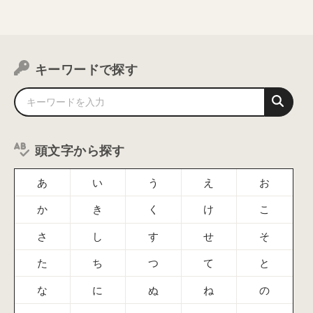
キーワードで探す
頭文字から探す
あ
い
う
え
お
か
き
く
け
こ
さ
し
す
せ
そ
た
ち
つ
て
と
な
に
ぬ
ね
の