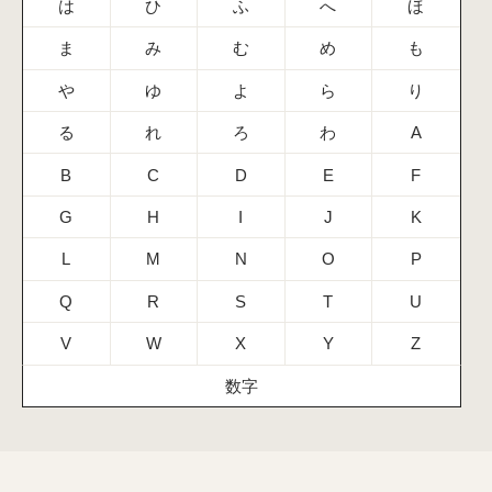
は
ひ
ふ
へ
ほ
ま
み
む
め
も
や
ゆ
よ
ら
り
る
れ
ろ
わ
A
B
C
D
E
F
G
H
I
J
K
L
M
N
O
P
Q
R
S
T
U
V
W
X
Y
Z
数字