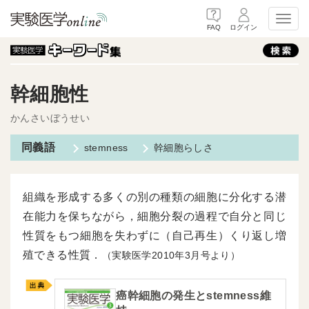
Toggl
FAQ
ログイン
幹細胞性
かんさいぼうせい
stemness
幹細胞らしさ
組織を形成する多くの別の種類の細胞に分化する潜
在能力を保ちながら，細胞分裂の過程で自分と同じ
性質をもつ細胞を失わずに（自己再生）くり返し増
殖できる性質．
（実験医学2010年3月号より）
癌幹細胞の発生とstemness維