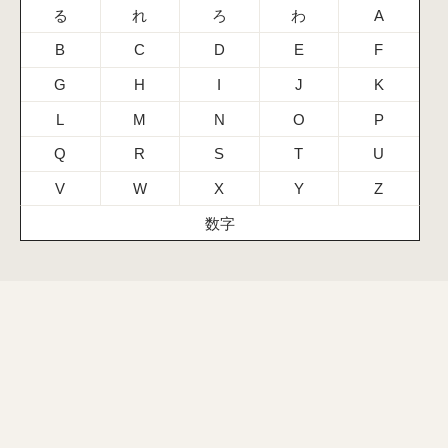
る
れ
ろ
わ
A
B
C
D
E
F
G
H
I
J
K
L
M
N
O
P
Q
R
S
T
U
V
W
X
Y
Z
数字