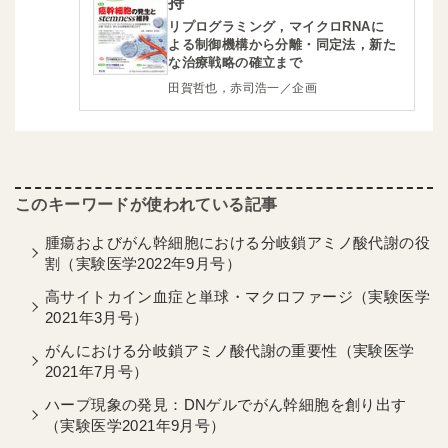
持
リプログラミング，マイクロRNAに
よる制御機構から分離・同定法，新た
な治療戦略の確立まで
田賀哲也，赤司浩一／企画
腫瘍およびがん幹細胞における分岐鎖アミノ酸代謝の役
割（実験医学2022年9月号）
高サイトカイン血症と単球・マクロファージ（実験医学
2021年3月号）
がんにおける分岐鎖アミノ酸代謝の重要性（実験医学
2021年7月号）
ハープ現象の発見：DNゲルでがん幹細胞を創り出す
（実験医学2021年9月号）