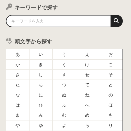
キーワードで探す
頭文字から探す
あ
い
う
え
お
か
き
く
け
こ
さ
し
す
せ
そ
た
ち
つ
て
と
な
に
ぬ
ね
の
は
ひ
ふ
へ
ほ
ま
み
む
め
も
や
ゆ
よ
ら
り