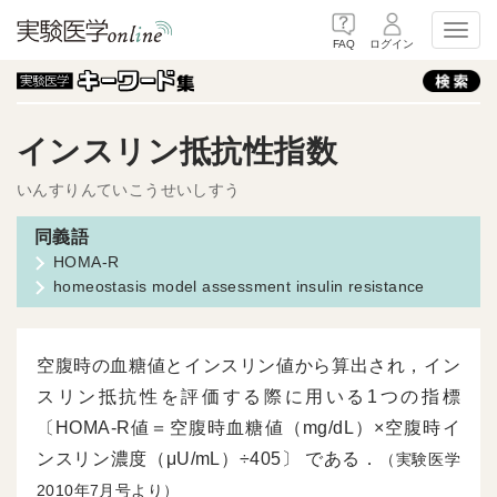
Toggl
FAQ
ログイン
インスリン抵抗性指数
いんすりんていこうせいしすう
HOMA-R
homeostasis model assessment insulin resistance
空腹時の血糖値とインスリン値から算出され，イン
スリン抵抗性を評価する際に用いる1つの指標
〔HOMA-R値＝空腹時血糖値（mg/dL）×空腹時イ
ンスリン濃度（μU/mL）÷405〕 である．
（実験医学
2010年7月号より）