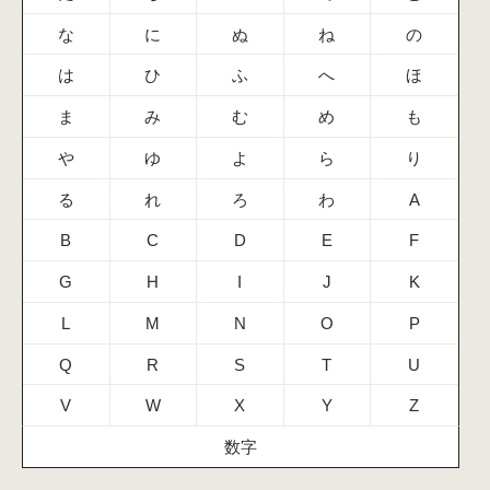
な
に
ぬ
ね
の
は
ひ
ふ
へ
ほ
ま
み
む
め
も
や
ゆ
よ
ら
り
る
れ
ろ
わ
A
B
C
D
E
F
G
H
I
J
K
L
M
N
O
P
Q
R
S
T
U
V
W
X
Y
Z
数字