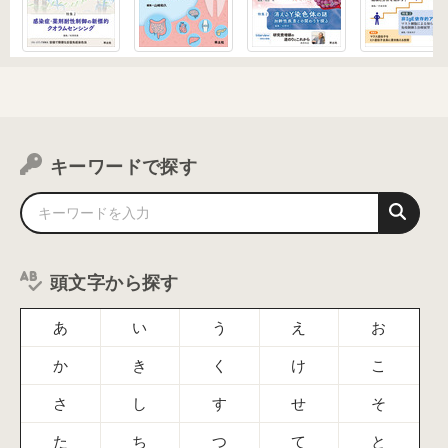
キーワードで探す
頭文字から探す
あ
い
う
え
お
か
き
く
け
こ
さ
し
す
せ
そ
た
ち
つ
て
と