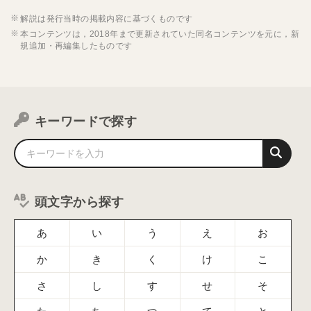
解説は発行当時の掲載内容に基づくものです
本コンテンツは，2018年まで更新されていた同名コンテンツを元に，新
規追加・再編集したものです
キーワードで探す
頭文字から探す
あ
い
う
え
お
か
き
く
け
こ
さ
し
す
せ
そ