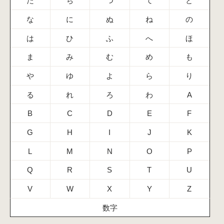
た
ち
つ
て
と
な
に
ぬ
ね
の
は
ひ
ふ
へ
ほ
ま
み
む
め
も
や
ゆ
よ
ら
り
る
れ
ろ
わ
A
B
C
D
E
F
G
H
I
J
K
L
M
N
O
P
Q
R
S
T
U
V
W
X
Y
Z
数字