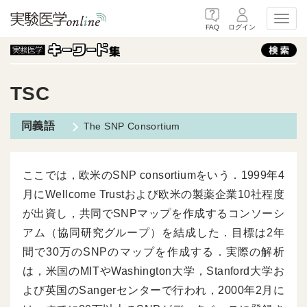
Toggl
FAQ
ログイン
TSC
The SNP Consortium
ここでは，欧米のSNP consortiumをいう．1999年4
月にWellcome Trustおよび欧米の製薬企業10社程度
が出資し，共同でSNPマップを作成するコンソーシ
アム（協同研究グループ）を結成した．目標は2年
間で30万のSNPのマップを作成する．実際の解析
は，米国のMITやWashington大学，Stanford大学お
よび英国のSangerセンターで行われ，2000年2月に