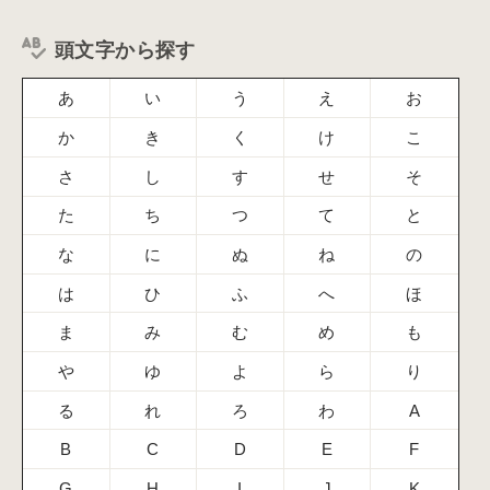
頭文字から探す
あ
い
う
え
お
か
き
く
け
こ
さ
し
す
せ
そ
た
ち
つ
て
と
な
に
ぬ
ね
の
は
ひ
ふ
へ
ほ
ま
み
む
め
も
や
ゆ
よ
ら
り
る
れ
ろ
わ
A
B
C
D
E
F
G
H
I
J
K