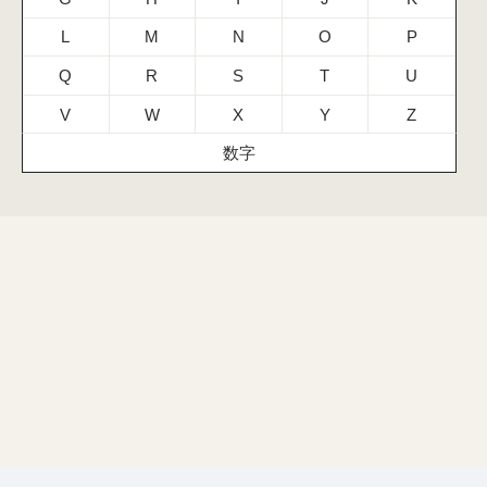
L
M
N
O
P
Q
R
S
T
U
V
W
X
Y
Z
数字