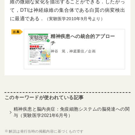
維の微細な変化を描出することができる．したがっ
て，DTIは神経線維の集合体である白質の病変検出
に最適である．
（実験医学2010年9月号より）
精神疾患への統合的アプロー
チ
神谷 篤，神庭重信／企画
精神疾患と脳内炎症：免疫細胞システムの脳発達への関
与（実験医学2021年6月号）
解説は発行当時の掲載内容に基づくものです