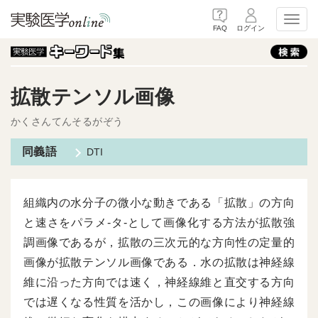
Toggl
FAQ
ログイン
拡散テンソル画像
かくさんてんそるがぞう
DTI
組織内の水分子の微小な動きである「拡散」の方向
と速さをパラメ-タ-として画像化する方法が拡散強
調画像であるが，拡散の三次元的な方向性の定量的
画像が拡散テンソル画像である．水の拡散は神経線
維に沿った方向では速く，神経線維と直交する方向
では遅くなる性質を活かし，この画像により神経線