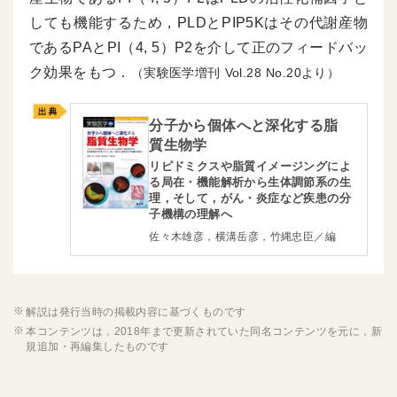
しても機能するため，PLDとPIP5Kはその代謝産物
であるPAとPI（4, 5）P2を介して正のフィードバッ
ク効果をもつ．
（実験医学増刊
28
20より）
分子から個体へと深化する脂
質生物学
リピドミクスや脂質イメージングによ
る局在・機能解析から生体調節系の生
理，そして，がん・炎症など疾患の分
子機構の理解へ
佐々木雄彦，横溝岳彦，竹縄忠臣／編
解説は発行当時の掲載内容に基づくものです
本コンテンツは，2018年まで更新されていた同名コンテンツを元に，新
規追加・再編集したものです