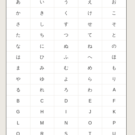
あ
い
う
え
お
か
き
く
け
こ
さ
し
す
せ
そ
た
ち
つ
て
と
な
に
ぬ
ね
の
は
ひ
ふ
へ
ほ
ま
み
む
め
も
や
ゆ
よ
ら
り
る
れ
ろ
わ
A
B
C
D
E
F
G
H
I
J
K
L
M
N
O
P
Q
R
S
T
U