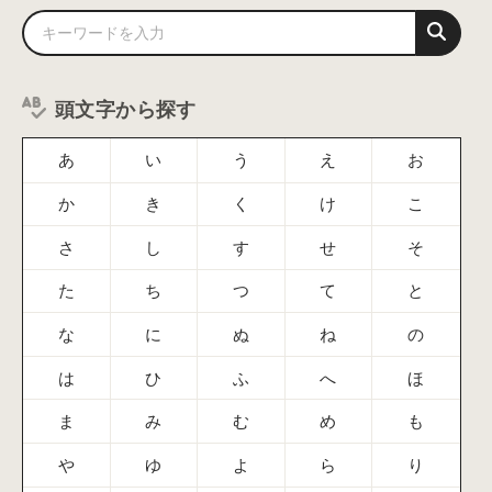
頭文字から探す
あ
い
う
え
お
か
き
く
け
こ
さ
し
す
せ
そ
た
ち
つ
て
と
な
に
ぬ
ね
の
は
ひ
ふ
へ
ほ
ま
み
む
め
も
や
ゆ
よ
ら
り