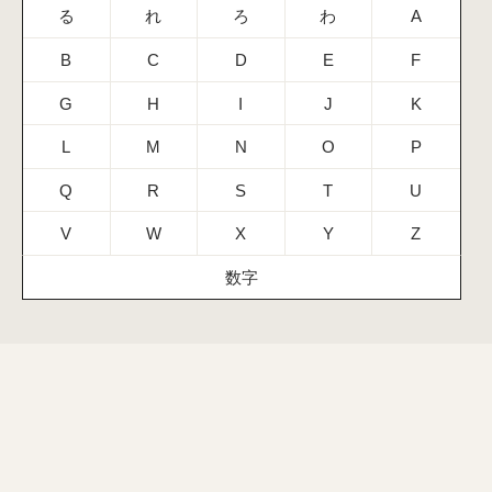
る
れ
ろ
わ
A
B
C
D
E
F
G
H
I
J
K
L
M
N
O
P
Q
R
S
T
U
V
W
X
Y
Z
数字