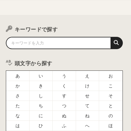
キーワードで探す
頭文字から探す
あ
い
う
え
お
か
き
く
け
こ
さ
し
す
せ
そ
た
ち
つ
て
と
な
に
ぬ
ね
の
は
ひ
ふ
へ
ほ