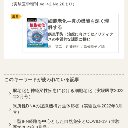
（実験医学増刊
42
20より）
細胞老化―真の機能を深く理
解する
疾患予防・治療に向けてセノリティク
スの本質的な課題に挑む
原 英二，近藤祥司，高橋暁子／編
脳老化と神経変性疾患における細胞老化（実験医学2022
年2月号）
異所性DNAの認識機構と生体応答（実験医学2022年3月
号）
Ⅰ型IFN経路を中心とした自然免疫とCOVID-19（実験
医学2023年3月号）