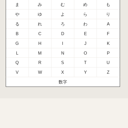
ま
み
む
め
も
や
ゆ
よ
ら
り
る
れ
ろ
わ
A
B
C
D
E
F
G
H
I
J
K
L
M
N
O
P
Q
R
S
T
U
V
W
X
Y
Z
数字