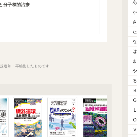
と分子標的治療
新規追加・再編集したものです
B
G
L
Q
V