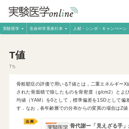
実験医学
生命科学系単行本
人材・シンポ・キャンペーン
T値
Tち
骨粗鬆症の評価で用いるT値とは，二重エネルギーX
された骨面積で除したものを骨密度（g/cm2）とよ
均値（YAM）を0として，標準偏差を1SDとして
す．なお，各年齢層での分布からの変異の場合はZ値
骨代謝ー「見えざる手」