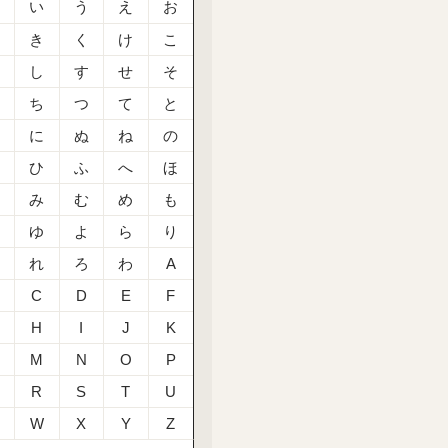
あ
い
う
え
お
か
き
く
け
こ
さ
し
す
せ
そ
た
ち
つ
て
と
な
に
ぬ
ね
の
は
ひ
ふ
へ
ほ
ま
み
む
め
も
や
ゆ
よ
ら
り
る
れ
ろ
わ
A
C
D
E
F
H
I
J
K
M
N
O
P
R
S
T
U
W
X
Y
Z