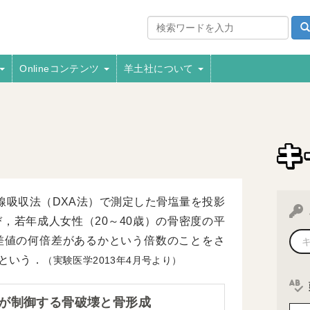
Onlineコンテンツ
羊土社について
線吸収法（DXA法）で測定した骨塩量を投影
び，若年成人女性（20～40歳）の骨密度の平
偏差値の何倍差があるかという倍数のことをさ
という．
（実験医学2013年4月号より）
が制御する骨破壊と骨形成