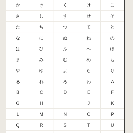
か
き
く
け
こ
さ
し
す
せ
そ
た
ち
つ
て
と
な
に
ぬ
ね
の
は
ひ
ふ
へ
ほ
ま
み
む
め
も
や
ゆ
よ
ら
り
る
れ
ろ
わ
A
B
C
D
E
F
G
H
I
J
K
L
M
N
O
P
Q
R
S
T
U