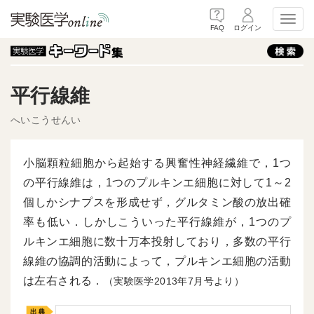
Toggl
FAQ
ログイン
平行線維
へいこうせんい
小脳顆粒細胞から起始する興奮性神経繊維で，1つ
の平行線維は，1つのプルキンエ細胞に対して1～2
個しかシナプスを形成せず，グルタミン酸の放出確
率も低い．しかしこういった平行線維が，1つのプ
ルキンエ細胞に数十万本投射しており，多数の平行
線維の協調的活動によって，プルキンエ細胞の活動
は左右される．
（実験医学2013年7月号より）