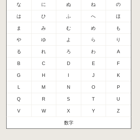
な
に
ぬ
ね
の
は
ひ
ふ
へ
ほ
ま
み
む
め
も
や
ゆ
よ
ら
り
る
れ
ろ
わ
A
B
C
D
E
F
G
H
I
J
K
L
M
N
O
P
Q
R
S
T
U
V
W
X
Y
Z
数字