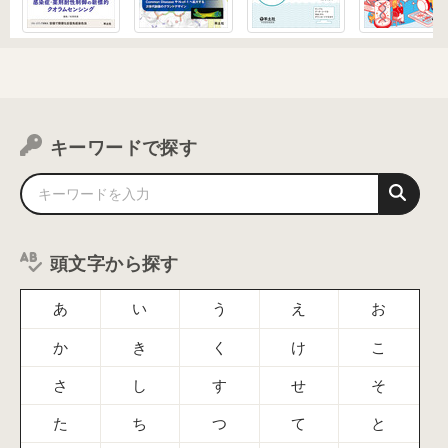
キーワードで探す
頭文字から探す
あ
い
う
え
お
か
き
く
け
こ
さ
し
す
せ
そ
た
ち
つ
て
と