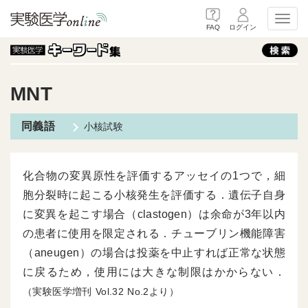
Toggl
FAQ
ログイン
MNT
小核試験
化合物の変異原性を評価するアッセイの1つで，細
胞分裂時に起こる小核発生を評価する．遺伝子自身
に変異を起こす場合（clastogen）は余命が3年以内
の患者に使用を限定される．チューブリン機能障害
（aneugen）の場合は投薬を中止すれば正常な状態
に戻るため，使用には大きな制限はかからない．
（実験医学増刊
32
2より）