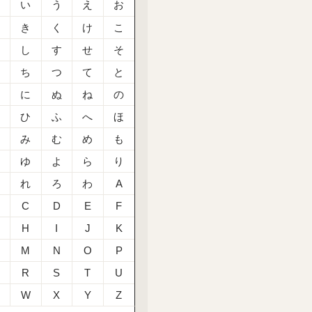
あ
い
う
え
お
か
き
く
け
こ
さ
し
す
せ
そ
た
ち
つ
て
と
な
に
ぬ
ね
の
は
ひ
ふ
へ
ほ
ま
み
む
め
も
や
ゆ
よ
ら
り
る
れ
ろ
わ
A
C
D
E
F
H
I
J
K
M
N
O
P
R
S
T
U
W
X
Y
Z