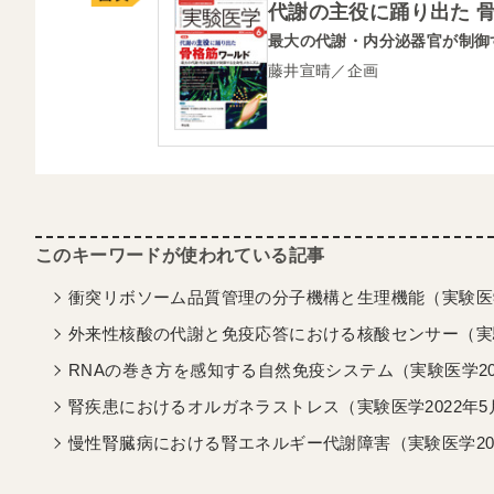
代謝の主役に踊り出た 
最大の代謝・内分泌器官が制御
藤井宣晴／企画
衝突リボソーム品質管理の分子機構と生理機能（実験医学
外来性核酸の代謝と免疫応答における核酸センサー（実験
RNAの巻き方を感知する自然免疫システム（実験医学20
腎疾患におけるオルガネラストレス（実験医学2022年5
慢性腎臓病における腎エネルギー代謝障害（実験医学20