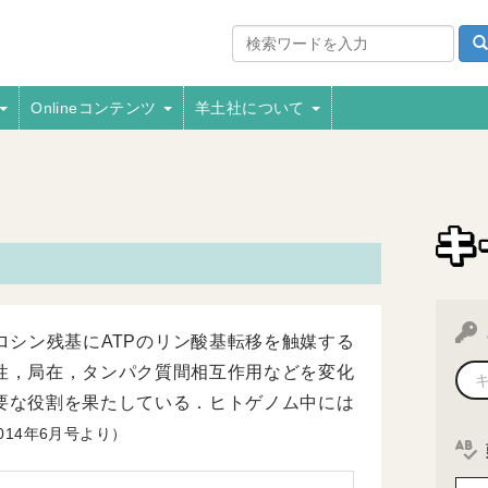
Onlineコンテンツ
羊土社について
シン残基にATPのリン酸基転移を触媒する
性，局在，タンパク質間相互作用などを変化
要な役割を果たしている．ヒトゲノム中には
014年6月号より）