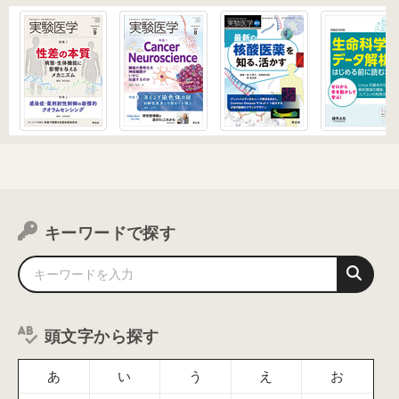
キーワードで探す
頭文字から探す
あ
い
う
え
お