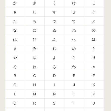
か
き
く
け
こ
さ
し
す
せ
そ
た
ち
つ
て
と
な
に
ぬ
ね
の
は
ひ
ふ
へ
ほ
ま
み
む
め
も
や
ゆ
よ
ら
り
る
れ
ろ
わ
A
B
C
D
E
F
G
H
I
J
K
L
M
N
O
P
Q
R
S
T
U