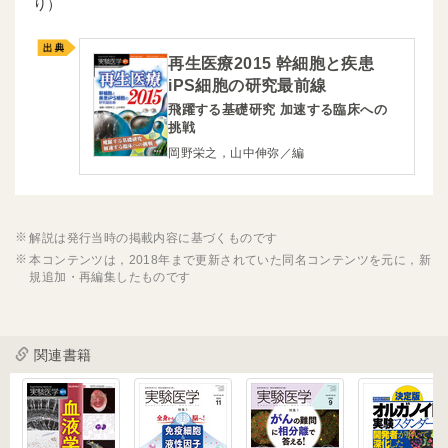
り）
再生医療2015 幹細胞と疾患
iPS細胞の研究最前線
飛躍する基礎研究 加速する臨床への
挑戦
岡野栄之，山中伸弥／編
解説は発行当時の掲載内容に基づくものです
本コンテンツは，2018年まで更新されていた同名コンテンツを元に，新
規追加・再編集したものです
関連書籍