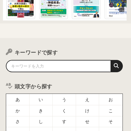
キーワードで探す
頭文字から探す
あ
い
う
え
お
か
き
く
け
こ
さ
し
す
せ
そ