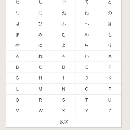
た
ち
つ
て
と
な
に
ぬ
ね
の
は
ひ
ふ
へ
ほ
ま
み
む
め
も
や
ゆ
よ
ら
り
る
れ
ろ
わ
A
B
C
D
E
F
G
H
I
J
K
L
M
N
O
P
Q
R
S
T
U
V
W
X
Y
Z
数字