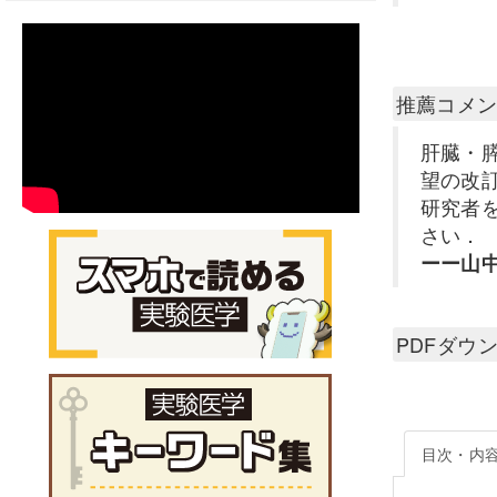
推薦コメ
肝臓・
望の改
研究者
さい．
ーー山
PDFダウ
目次・内