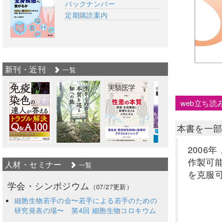
バックナンバー
定期購読案内
新刊・近刊
一覧
web立ち読
本書を一
2006
作製可
人材・セミナー
一覧
を克服
学会・シンポジウム
（07/27更新）
細胞生物若手の会〜若手による若手のための
研究発表の場〜 第4回 細胞生物コロキウム