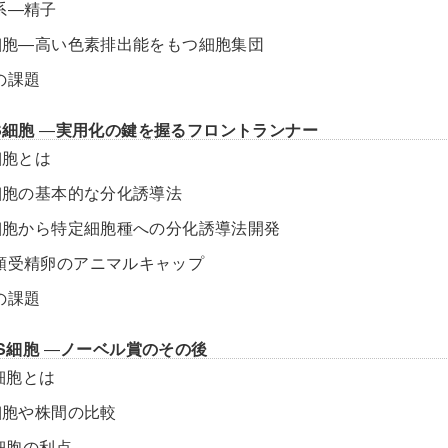
殖系―精子
P 細胞―高い色素排出能をもつ細胞集団
の課題
S細胞
―
実用化の鍵を握るフロントランナー
 細胞とは
S 細胞の基本的な分化誘導法
S 細胞から特定細胞種への分化誘導法開発
生類受精卵のアニマルキャップ
の課題
PS細胞
―
ノーベル賞のその後
 細胞とは
 細胞や株間の比較
S 細胞の利点