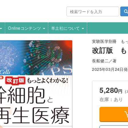
Onlineコンテンツ
羊土社について
実験医学別冊 も
改訂版 も
長船健二／著
2025年03月24日
5,280
円
（
在庫：あり