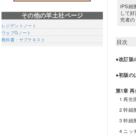
iPS
して好
その他の羊土社ページ
究者の
レジデントノート
ウェブGノート
教科書・サブテキスト
目次
●改訂版
●初版の
第1章 
1 再
2 幹細
3 幹
4 ニ