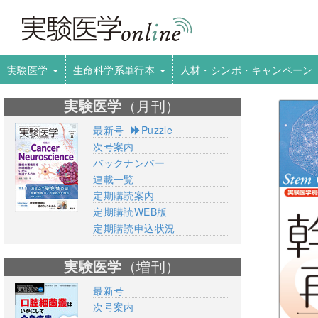
実験医学
生命科学系単行本
人材・シンポ・キャンペーン
実験医学
（月刊）
最新号
Puzzle
次号案内
バックナンバー
連載一覧
定期購読案内
定期購読WEB版
定期購読申込状況
実験医学
（増刊）
最新号
次号案内