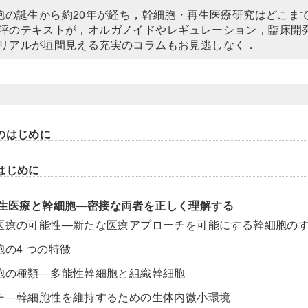
細胞の誕生から約20年が経ち，幹細胞・再生医療研究はどこま
評のテキストが，オルガノイドやレギュレーション，臨床開発
リアルが垣間見える充実のコラムもお見逃しなく．
のはじめに
はじめに
再生医療と幹細胞
―
密接な両者を正しく理解する
生医療の可能性―新たな医療アプローチを可能にする幹細胞の
胞の4 つの特徴
細胞の種類―多能性幹細胞と組織幹細胞
ッチ―幹細胞性を維持するための生体内微小環境