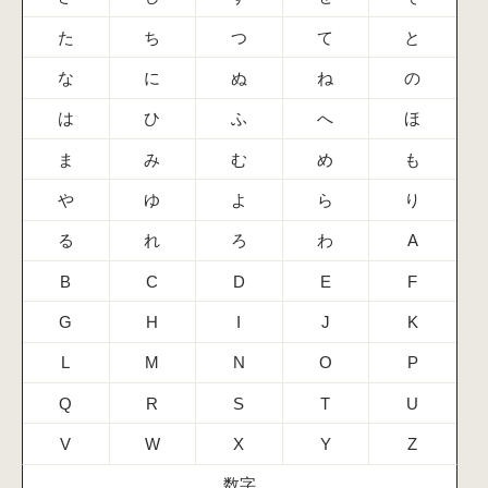
た
ち
つ
て
と
な
に
ぬ
ね
の
は
ひ
ふ
へ
ほ
ま
み
む
め
も
や
ゆ
よ
ら
り
る
れ
ろ
わ
A
B
C
D
E
F
G
H
I
J
K
L
M
N
O
P
Q
R
S
T
U
V
W
X
Y
Z
数字