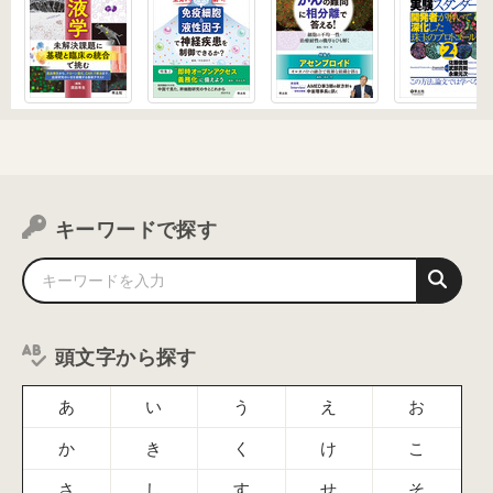
キーワードで探す
頭文字から探す
あ
い
う
え
お
か
き
く
け
こ
さ
し
す
せ
そ