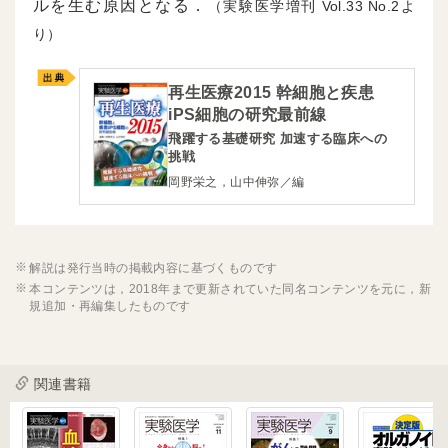
ルを生む原因となる．
（実験医学増刊
33
2よ
り）
再生医療2015 幹細胞と疾患
iPS細胞の研究最前線
飛躍する基礎研究 加速する臨床への
挑戦
岡野栄之，山中伸弥／編
解説は発行当時の掲載内容に基づくものです
本コンテンツは，2018年まで更新されていた同名コンテンツを元に，新
規追加・再編集したものです
関連書籍