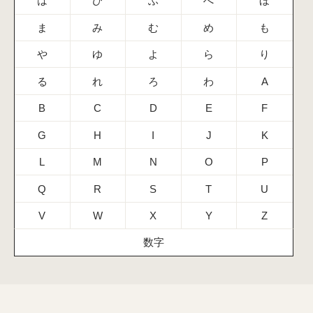
は
ひ
ふ
へ
ほ
ま
み
む
め
も
や
ゆ
よ
ら
り
る
れ
ろ
わ
A
B
C
D
E
F
G
H
I
J
K
L
M
N
O
P
Q
R
S
T
U
V
W
X
Y
Z
数字