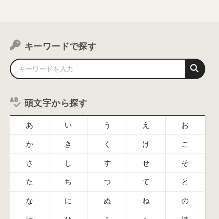
キーワードで探す
頭文字から探す
あ
い
う
え
お
か
き
く
け
こ
さ
し
す
せ
そ
た
ち
つ
て
と
な
に
ぬ
ね
の