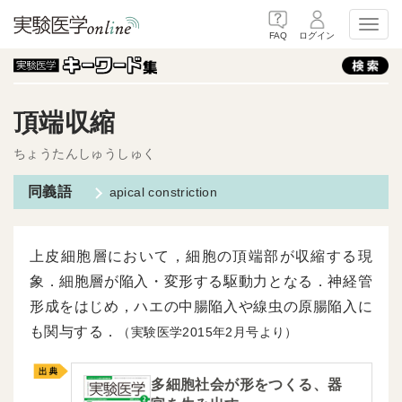
Toggl
FAQ
ログイン
頂端収縮
ちょうたんしゅうしゅく
apical constriction
上皮細胞層において，細胞の頂端部が収縮する現
象．細胞層が陥入・変形する駆動力となる．神経管
形成をはじめ，ハエの中腸陥入や線虫の原腸陥入に
も関与する．
（実験医学2015年2月号より）
多細胞社会が形をつくる、器