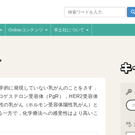
Onlineコンテンツ
羊土社について
ん
学的に発現していない乳がんのことをさす．
ゲステロン受容体（PgR），HER2受容体
陽性の乳がん（ホルモン受容体陽性乳がん）と
る一方で，化学療法への感受性はより高いこ