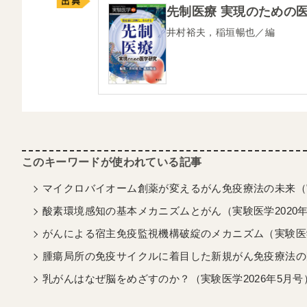
先制医療 実現のための
井村裕夫，稲垣暢也／編
マイクロバイオーム創薬が変えるがん免疫療法の未来（実
酸素環境感知の基本メカニズムとがん（実験医学2020年
がんによる宿主免疫監視機構破綻のメカニズム（実験医学
腫瘍局所の免疫サイクルに着目した新規がん免疫療法の開
乳がんはなぜ脳をめざすのか？（実験医学2026年5月号