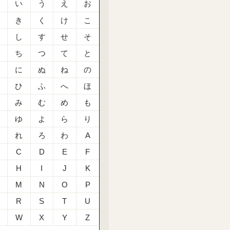
あ
い
う
え
お
か
き
く
け
こ
さ
し
す
せ
そ
た
ち
つ
て
と
な
に
ぬ
ね
の
は
ひ
ふ
へ
ほ
ま
み
む
め
も
や
ゆ
よ
ら
り
る
れ
ろ
わ
A
C
D
E
F
H
I
J
K
M
N
O
P
R
S
T
U
W
X
Y
Z