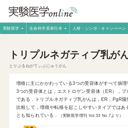
実験医学
生命科学系単行本
人材・シンポ・キャンペーン
トリプルネガティブ乳が
とりぷるねがてぃぶにゅうがん
増殖に主にかかわっている3つの受容体がすべて病理
3つの受容体とは，エストロゲン受容体（ER），プロ
である．トリプルネガティブ乳がんは，ER，PgR
比較して，増殖や転移を起こしやすいタイプではあ
とも知られている．
（実験医学増刊
33
7より）