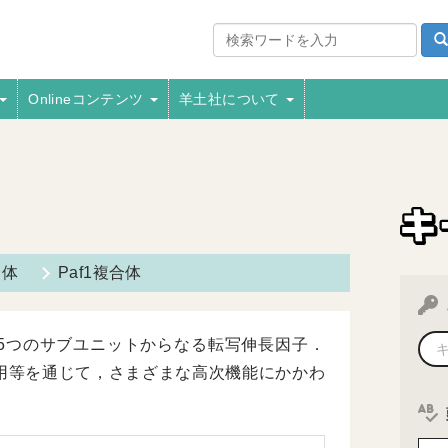
Onlineコンテンツ
羊土社について
複合体
Paf1複合体
73という5つのサブユニットからなる転写伸長因子．
用等を通じて，さまざまな高次機能にかかわ