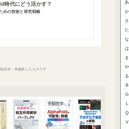
old時代にどう活かす？
ための技術と研究戦略
新規追加・再編集したものです
B
G
L
Q
V