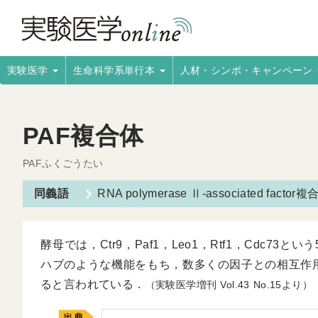
実験医学
生命科学系単行本
人材・シンポ・キャンペーン
PAF複合体
PAFふくごうたい
RNA polymerase Ⅱ-associated factor
酵母では，Ctr9，Paf1，Leo1，Rtf1，Cdc
ハブのような機能をもち，数多くの因子との相互作
ると言われている．
（実験医学増刊
43
15より）