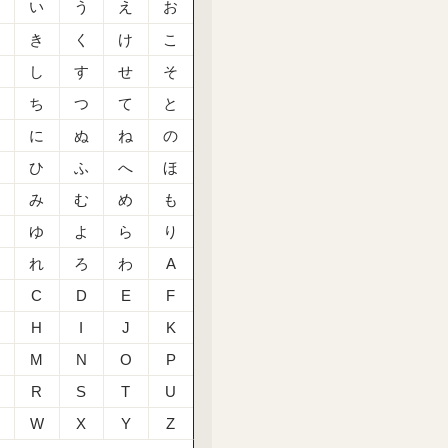
あ
い
う
え
お
か
き
く
け
こ
さ
し
す
せ
そ
た
ち
つ
て
と
な
に
ぬ
ね
の
は
ひ
ふ
へ
ほ
ま
み
む
め
も
や
ゆ
よ
ら
り
る
れ
ろ
わ
A
C
D
E
F
H
I
J
K
M
N
O
P
R
S
T
U
W
X
Y
Z