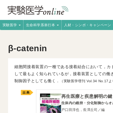
実験医学
生命科学系単行本
人材・シンポ・キャンペーン
β-catenin
細胞間接着装置の一種である接着結合において，カ
して最もよく知られているが，接着装置としての働きとは別
制御因子としても働く．
（実験医学増刊
34
17
再生医療と疾患解明の鍵
生体内の維持・分化制御からオ
戸口田淳也，長澤丘司／編