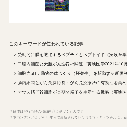
受動的に膜を透過するペプチドとペプトイド（実験医学2
口腔内細菌と大腸がん進行の関連（実験医学2021年10
細胞内pH：動物の体づくり（胚発生）を駆動する新規制御
腸内細菌とがん免疫応答：がん免疫療法の有効性を高める
マウス精子幹細胞が長期間精子を生産する戦略（実験医学
解説は発行当時の掲載内容に基づくものです
本コンテンツは，2018年まで更新されていた同名コンテンツを元に，