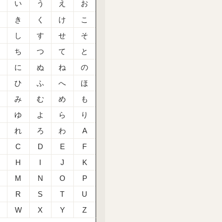
あ
い
う
え
お
か
き
く
け
こ
さ
し
す
せ
そ
た
ち
つ
て
と
な
に
ぬ
ね
の
は
ひ
ふ
へ
ほ
ま
み
む
め
も
や
ゆ
よ
ら
り
る
れ
ろ
わ
A
C
D
E
F
H
I
J
K
M
N
O
P
R
S
T
U
W
X
Y
Z