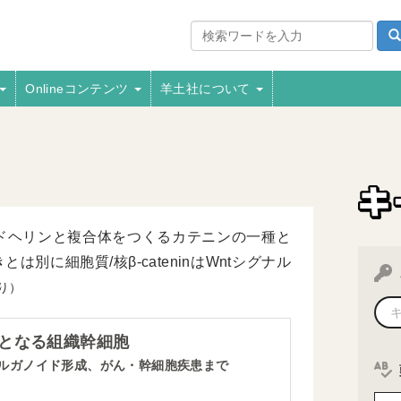
Onlineコンテンツ
羊土社について
ドヘリンと複合体をつくるカテニンの一種と
に細胞質/核β-cateninはWntシグナル
より）
となる組織幹細胞
ルガノイド形成、がん・幹細胞疾患まで