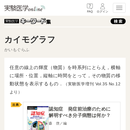
Toggl
FAQ
ログイン
カイモグラフ
かいもぐらふ
任意の線上の輝度（物質）を時系列にとらえ，横軸
に場所・位置，縦軸に時間をとって，その物質の移
動状態を表示するもの．
（実験医学増刊
35
12
より）
認知症 発症前治療のために
解明すべき分子病態は何か？
森 啓／編