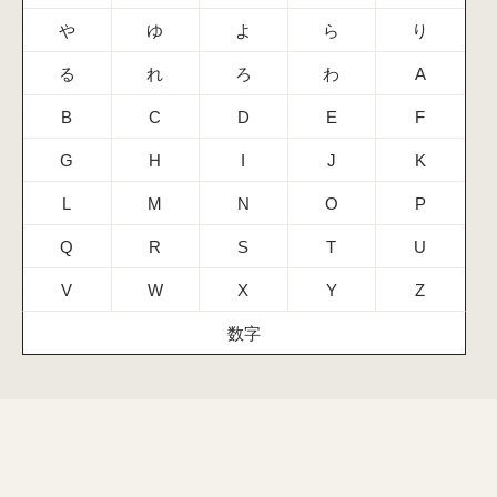
や
ゆ
よ
ら
り
る
れ
ろ
わ
A
B
C
D
E
F
G
H
I
J
K
L
M
N
O
P
Q
R
S
T
U
V
W
X
Y
Z
数字