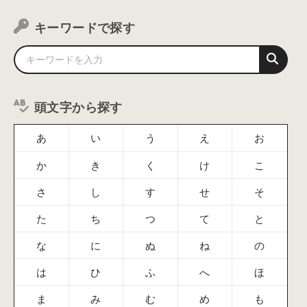
キーワードで探す
頭文字から探す
あ
い
う
え
お
か
き
く
け
こ
さ
し
す
せ
そ
た
ち
つ
て
と
な
に
ぬ
ね
の
は
ひ
ふ
へ
ほ
ま
み
む
め
も