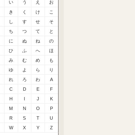
あ
い
う
え
お
か
き
く
け
こ
さ
し
す
せ
そ
た
ち
つ
て
と
な
に
ぬ
ね
の
は
ひ
ふ
へ
ほ
ま
み
む
め
も
や
ゆ
よ
ら
り
る
れ
ろ
わ
A
C
D
E
F
H
I
J
K
M
N
O
P
R
S
T
U
W
X
Y
Z