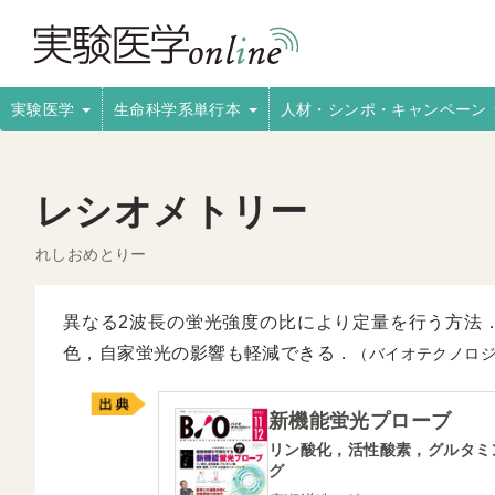
実験医学
生命科学系単行本
人材・シンポ・キャンペーン
レシオメトリー
れしおめとりー
異なる2波長の蛍光強度の比により定量を行う方法
色，自家蛍光の影響も軽減できる．
（バイオテクノロ
新機能蛍光プローブ
リン酸化，活性酸素，グルタミ
グ