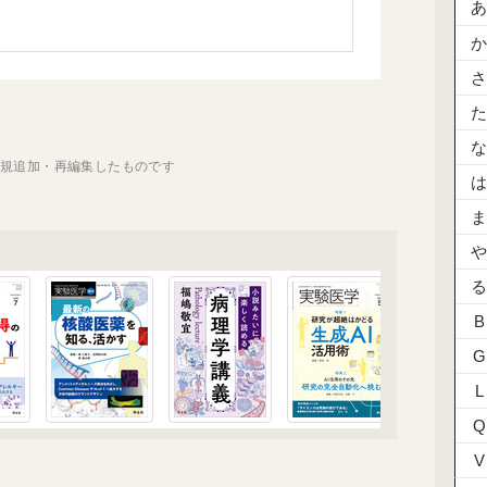
新規追加・再編集したものです
B
G
L
Q
V