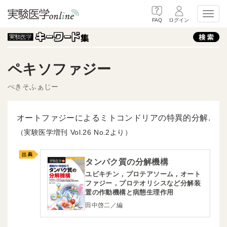
Toggl
FAQ
ログイン
ペキソファジー
ぺきそふぁじー
オートファジーによるミトコンドリアの特異的分解.
（実験医学増刊
26
2より）
タンパク質の分解機構
ユビキチン，プロテアソーム，オート
ファジー，プロテオリシスなど分解装
置の作動機構と病態生理作用
田中啓二／編