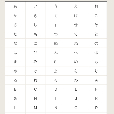
あ
い
う
え
お
か
き
く
け
こ
さ
し
す
せ
そ
た
ち
つ
て
と
な
に
ぬ
ね
の
は
ひ
ふ
へ
ほ
ま
み
む
め
も
や
ゆ
よ
ら
り
る
れ
ろ
わ
A
B
C
D
E
F
G
H
I
J
K
L
M
N
O
P