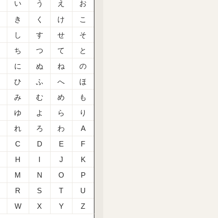
あ
い
う
え
お
か
き
く
け
こ
さ
し
す
せ
そ
た
ち
つ
て
と
な
に
ぬ
ね
の
は
ひ
ふ
へ
ほ
ま
み
む
め
も
や
ゆ
よ
ら
り
る
れ
ろ
わ
A
C
D
E
F
H
I
J
K
M
N
O
P
R
S
T
U
W
X
Y
Z