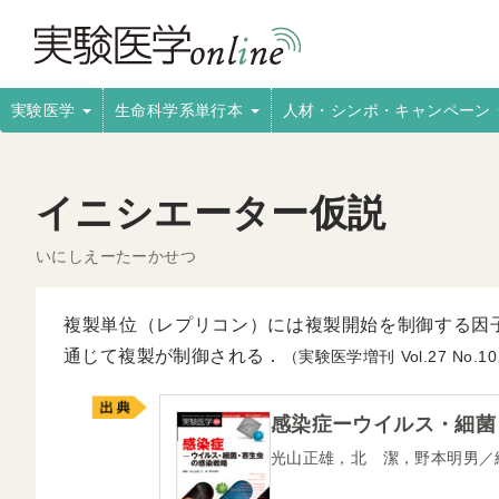
実験医学
生命科学系単行本
人材・シンポ・キャンペーン
イニシエーター仮説
いにしえーたーかせつ
複製単位（レプリコン）には複製開始を制御する因
通じて複製が制御される．
（実験医学増刊
27
1
感染症ーウイルス・細菌
光山正雄，北 潔，野本明男／