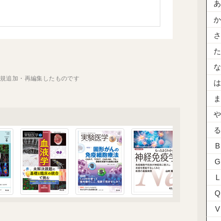
新規追加・再編集したものです
B
G
L
Q
V