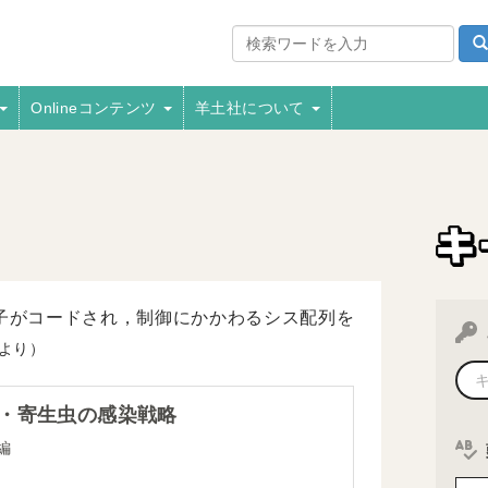
Onlineコンテンツ
羊土社について
子がコードされ，制御にかかわるシス配列を
0より）
・寄生虫の感染戦略
編