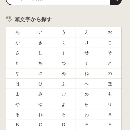
頭文字から探す
あ
い
う
え
お
か
き
く
け
こ
さ
し
す
せ
そ
た
ち
つ
て
と
な
に
ぬ
ね
の
は
ひ
ふ
へ
ほ
ま
み
む
め
も
や
ゆ
よ
ら
り
る
れ
ろ
わ
A
B
C
D
E
F