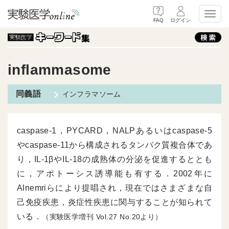
Toggl
FAQ
ログイン
inflammasome
インフラマソーム
caspase-1，PYCARD，NALPあるいはcaspase-5
やcaspase-11から構成されるタンパク質複合体であ
り，IL-1βやIL-18の成熟体の分泌を促進するととも
に，アポトーシス誘導能も有する．2002年に
Alnemriらにより提唱され，現在ではさまざまな自
己免疫疾患，炎症性疾患に関与することが知られて
いる．
（実験医学増刊
27
20より）