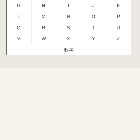
G
H
I
J
K
L
M
N
O
P
Q
R
S
T
U
V
W
X
Y
Z
数字