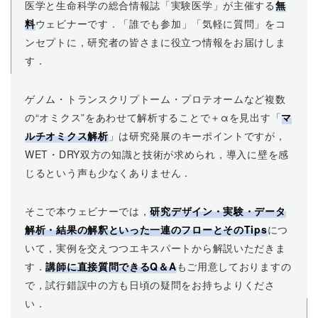
医学と生命科学の総合情報誌「実験医学」が主催する
無
料
ウェビナーです．「誰でも参加」「気軽に質問」をコ
ンセプトに，研究者の皆さまに役立つ情報をお届けしま
す．
ゲノム・トランスクリプトーム・プロテオームなど複数
の“オミクス”をあわせて解析することで＋αを見出す「
マ
ルチオミクス解析
」は研究発展のキーポイントですが，
WET・DRY双方の知識と技術が求められ，導入に壁を感
じるという声も少なくありません．
そこで本ウェビナーでは，
研究デザイン・実験・データ
解析・結果の解釈といった一連のフローとそのTips
につ
いて，実例を交えつつエキスパートから解説いただきま
す．
講師に直接質問できるQ＆A
もご用意しておりますの
で，試行錯誤中の方も日頃の疑問をお持ちよりくださ
い．