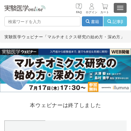
Toggl
FAQ
ログイン
カート
navig
書籍
記事β
実験医学ウェビナー「マルチオミクス研究の始め方・深め方」
本ウェビナーは終了しました