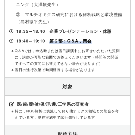
ニング（大澤毅先生）
② マルチオミクス研究における解析戦略と環境整備
（島村徹平先生）
18:35～18:40 企業プレゼンテーション・休憩
18:40～19:10
第２部：Q＆A，閉会
※ Q＆Aでは，申込時または当日講演中にお寄せいただいた質問
に，講師が可能な範囲でお答えくださいます（時間等の関係
ですべての質問にお答えできない場合があります）
※ 当日の進行次第で時間延長する場合があります
対象
医/歯/薬/健/保/理/農/工学系の研究者
※ 特に，NGS解析は実施しており他オミクス領域との統合を考
えている方，現在実施中で試行錯誤している方
配信方法