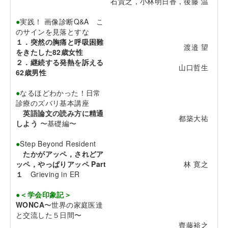
石貴之，小林明日香，後藤 温
●
実践！ 画像診断Q&A こ
のサインを見落とすな
１．突然の胸痛と呼吸困難
渡邉 望
をきたした82歳女性
２．継続する発熱を訴える
山口哲生
62歳男性
●
なるほどわかった！日常
診療のズバリ基本講座
英語論文の読み方に精通
都築大祐
しよう
〜基礎編〜
●
Step Beyond Resident
たかがアッペ，されどア
ッペ，やっぱりアッペ Part
林 寛之
１
Grieving in ER
●＜学会印象記＞
WONCA
〜世界の家庭医達
と交流した５日間〜
齊藤裕之