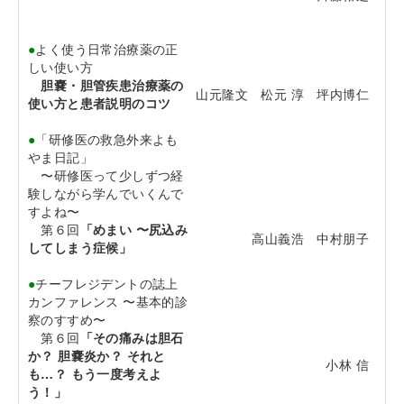
●
よく使う日常治療薬の正
しい使い方
胆嚢・胆管疾患治療薬の
山元隆文 松元 淳 坪内博仁
使い方と患者説明のコツ
●
「研修医の救急外来よも
やま日記」
〜研修医って少しずつ経
験しながら学んでいくんで
すよね〜
第６回
「めまい 〜尻込み
高山義浩 中村朋子
してしまう症候」
●
チーフレジデントの誌上
カンファレンス 〜基本的診
察のすすめ〜
第６回
「その痛みは胆石
か？ 胆嚢炎か？ それと
小林 信
も…？ もう一度考えよ
う！」