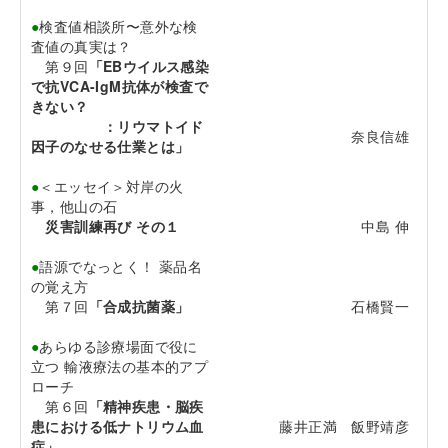
●
検査値相談所〜意外な検
査値の真実は？
第９回
「EBウイルス感染
で抗VCA-IgM抗体が検査で
きない？
：リウマトイド
奈良信雄
因子のなせる仕業とは」
●
＜エッセイ＞対岸の火
事，他山の石
災害訓練再び その１
中島 伸
●
語源でなっとく！ 薬品名
の覚え方
第７回
「合成抗菌薬」
石橋賢一
●
あらゆる診療場面で役に
立つ 輸液療法の基本的アプ
ローチ
第６回
「精神疾患・脳疾
患における低ナトリウム血
藤井正満 飯野靖彦
症」