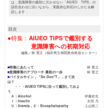
は，意識障害の鑑別に欠かせない「AIUEO TIPS」の
語呂合わせに沿いながら，実践的な対応のしかたを解
説します．
目次
●特集：
AIUEO TIPSで鑑別する
意識障害への初期対応
編集／林 寛之（福井県立病院救命救急センター）
■
特集にあたって
林 寛之
■
意識障害のアプローチ 最初の一歩
林 寛之
■
バイタルサイン，「Do Don''T」，さて次
は？
・・・AIUEO TIPSに沿って鑑別してみよ
う
Ａ：Alcohol
伊藤史生
Ｉ：Insulin
太田 凡
Ｕ：Uremia，Ｅ：Encephalopathy
上山裕二