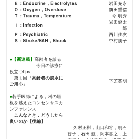
Ｅ：Endocrine，Electrolytes
岩田充永
Ｏ：Oxygen，Overdose
前田重信
Ｔ：Trauma，Temperature
今 明秀
岩田健太
Ｉ：Infection
郎
Ｐ：Psychiatric
西川佳友
Ｓ：Stroke/SAH，Shock
中村朋子
●【新連載】
高齢者を診る
今日の診療に
役立つtips
第１回
「高齢者の脱水に
下芝英明
ご用心」
●
若手医師による，科の垣
根を越えたコンセンサスカ
ンファレンス
こんなとき，どうしたら
良いのか【後編】
久村正樹，山口和将，明石
智子，石田 航，岡本喜之，上